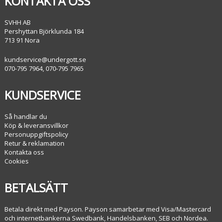
KONTAKTA OSS
SVHH AB
Pershyttan Björklunda 184
713 91 Nora
kundservice@undergott.se
070-795 7964, 070-795 7965
KUNDSERVICE
Så handlar du
Köp & leveransvillkor
Personuppgiftspolicy
Retur & reklamation
Kontakta oss
Cookies
BETALSÄTT
Betala direkt med Payson. Payson samarbetar med Visa/Mastercard
och internetbankerna Swedbank, Handelsbanken, SEB och Nordea.