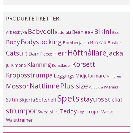
PRODUKTETIKETTER
Babydoll
Bikini
Beanie
Arbetsbyxa
Baddräkt
BH
Blus
Bodystocking
Body
Brokad
Bomberjacka
Bustier
Höfthållare
Catsuit
Herr
Jacka
Dam
Fleece
Korsett
Klänning
Jul
Kimono
Konstläder
Kroppsstrumpa
Leggings
Midjeformare
Minidress
Plus size
Mössor
Nattlinne
Pyjamas
Polotröja
Spets
stayups
Stickat
Satin
Softshell
Skjorta
strumpor
Teddy
Tröjor
Varsel
Sweatshirt
Top
Waisttrainer