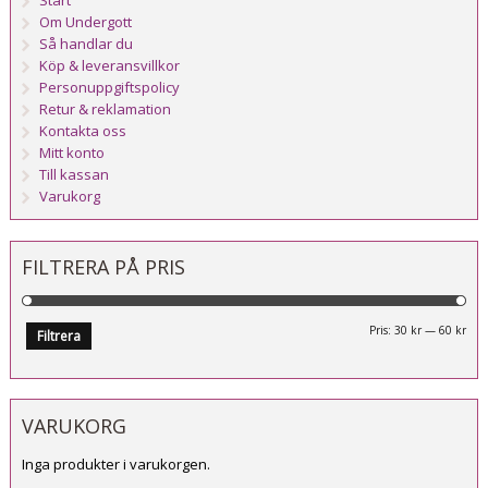
Start
Om Undergott
Så handlar du
Köp & leveransvillkor
Personuppgiftspolicy
Retur & reklamation
Kontakta oss
Mitt konto
Till kassan
Varukorg
FILTRERA PÅ PRIS
Mi
Ma
Pris:
30 kr
—
60 kr
Filtrera
pri
pri
VARUKORG
Inga produkter i varukorgen.