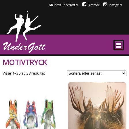
info@undergott.se
Facebook
Instagram
²
MOTIVTRYCK
Sortera
Visar 1–36 av 38 resultat
efter
senaste