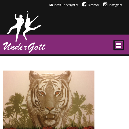
info@undergott.se
Facebook
Instagram
²