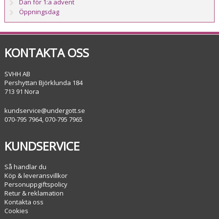
Dan för 1:a advent
Öppningsdag
KONTAKTA OSS
SVHH AB
Pershyttan Björklunda 184
713 91 Nora
kundservice@undergott.se
070-795 7964, 070-795 7965
KUNDSERVICE
Så handlar du
Köp & leveransvillkor
Personuppgiftspolicy
Retur & reklamation
Kontakta oss
Cookies