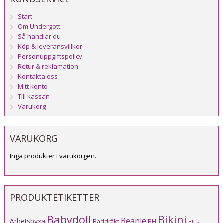
Start
Om Undergott
Så handlar du
Köp & leveransvillkor
Personuppgiftspolicy
Retur & reklamation
Kontakta oss
Mitt konto
Till kassan
Varukorg
VARUKORG
Inga produkter i varukorgen.
PRODUKTETIKETTER
Babydoll
Bikini
Beanie
Arbetsbyxa
Baddräkt
BH
Blus