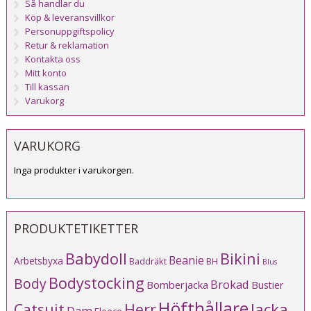
Så handlar du
Köp & leveransvillkor
Personuppgiftspolicy
Retur & reklamation
Kontakta oss
Mitt konto
Till kassan
Varukorg
VARUKORG
Inga produkter i varukorgen.
PRODUKTETIKETTER
Babydoll
Bikini
Beanie
Arbetsbyxa
Baddräkt
BH
Blus
Bodystocking
Body
Brokad
Bomberjacka
Bustier
Höfthållare
Catsuit
Herr
Jacka
Dam