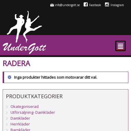
info@undergott.se
Facebook
Instagram
²
RADERA
Inga produkter hittades som motsvarar ditt val.
PRODUKTKATEGORIER
Okategoriserad
Utförsäljning- Damkläder
Damkläder
Herrkläder
Barnkläder