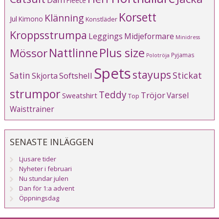
Fleece
Korsett
Klänning
Jul
Kimono
Konstläder
Kroppsstrumpa
Leggings
Midjeformare
Minidress
Plus size
Mössor
Nattlinne
Pyjamas
Polotröja
Spets
stayups
Stickat
Satin
Softshell
Skjorta
strumpor
Teddy
Tröjor
Varsel
Sweatshirt
Top
Waisttrainer
SENASTE INLÄGGEN
Ljusare tider
Nyheter i februari
Nu stundar julen
Dan för 1:a advent
Öppningsdag