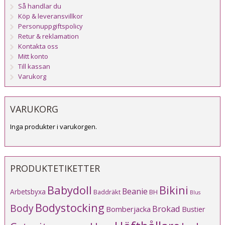
Så handlar du
Köp & leveransvillkor
Personuppgiftspolicy
Retur & reklamation
Kontakta oss
Mitt konto
Till kassan
Varukorg
VARUKORG
Inga produkter i varukorgen.
PRODUKTETIKETTER
Babydoll
Bikini
Beanie
Arbetsbyxa
Baddräkt
BH
Blus
Bodystocking
Body
Brokad
Bomberjacka
Bustier