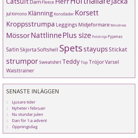
Höfthållare
Catsuit
Herr
Jacka
Dam
Fleece
Korsett
Klänning
Jul
Kimono
Konstläder
Kroppsstrumpa
Leggings
Midjeformare
Minidress
Plus size
Mössor
Nattlinne
Pyjamas
Polotröja
Spets
stayups
Stickat
Satin
Softshell
Skjorta
strumpor
Teddy
Tröjor
Varsel
Sweatshirt
Top
Waisttrainer
SENASTE INLÄGGEN
Ljusare tider
Nyheter i februari
Nu stundar julen
Dan för 1:a advent
Öppningsdag