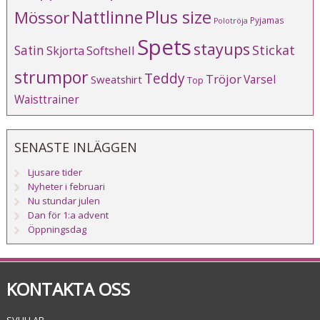
Plus size
Mössor
Nattlinne
Pyjamas
Polotröja
Spets
stayups
Stickat
Satin
Softshell
Skjorta
strumpor
Teddy
Tröjor
Varsel
Sweatshirt
Top
Waisttrainer
SENASTE INLÄGGEN
Ljusare tider
Nyheter i februari
Nu stundar julen
Dan för 1:a advent
Öppningsdag
KONTAKTA OSS
SVHH AB