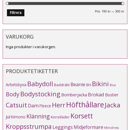
Mi
Ma
Pris:
190 kr
—
300 kr
Filtrera
pri
pri
VARUKORG
Inga produkter i varukorgen.
PRODUKTETIKETTER
Babydoll
Bikini
Beanie
Arbetsbyxa
Baddräkt
BH
Blus
Bodystocking
Body
Brokad
Bomberjacka
Bustier
Höfthållare
Catsuit
Herr
Jacka
Dam
Fleece
Korsett
Klänning
Jul
Kimono
Konstläder
Kroppsstrumpa
Leggings
Midjeformare
Minidress