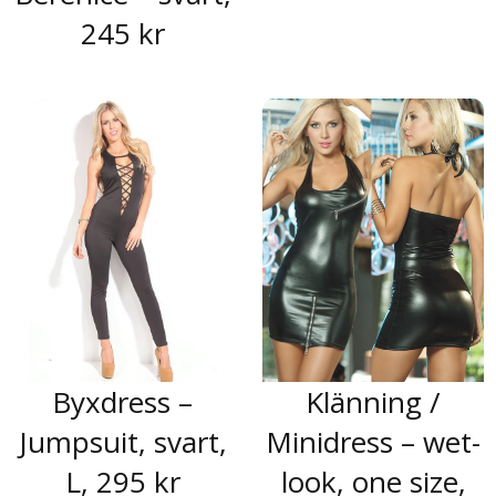
245 kr
Byxdress –
Klänning /
Jumpsuit, svart,
Minidress – wet-
L, 295 kr
look, one size,