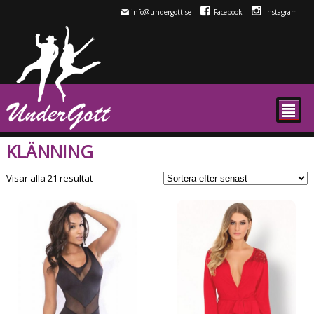
info@undergott.se
Facebook
Instagram
²
KLÄNNING
Sortera
Visar alla 21 resultat
efter
senaste