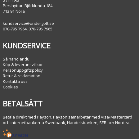
Pershyttan Björklunda 184
713 91 Nora
kundservice@undergott.se
070-795 7964, 070-795 7965
KUNDSERVICE
Så handlar du
Köp & leveransvillkor
Personuppgiftspolicy
Retur & reklamation
Kontakta oss
Cookies
BETALSÄTT
Betala direkt med Payson. Payson samarbetar med Visa/Mastercard
och internetbankerna Swedbank, Handelsbanken, SEB och Nordea.