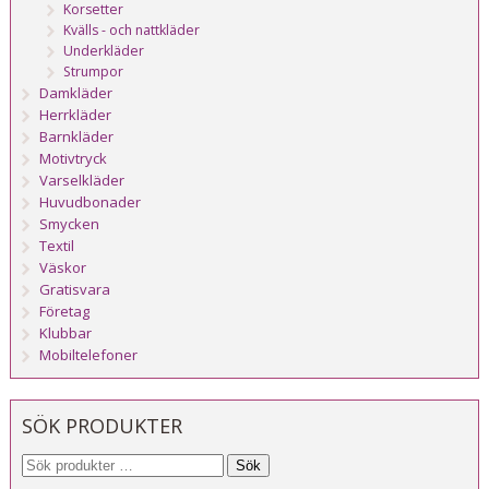
Korsetter
Kvälls - och nattkläder
Underkläder
Strumpor
Damkläder
Herrkläder
Barnkläder
Motivtryck
Varselkläder
Huvudbonader
Smycken
Textil
Väskor
Gratisvara
Företag
Klubbar
Mobiltelefoner
SÖK PRODUKTER
Sök