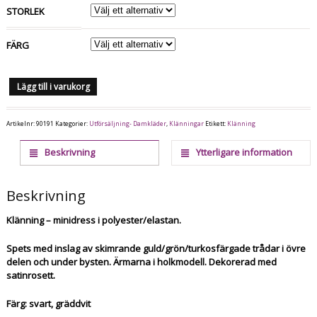
STORLEK
FÄRG
Lägg till i varukorg
Artikelnr:
90191
Kategorier:
Utförsäljning- Damkläder
,
Klänningar
Etikett:
Klänning
Beskrivning
Ytterligare information
Beskrivning
Klänning – minidress i polyester/elastan.
Spets med inslag av skimrande guld/grön/turkosfärgade trådar i övre
delen och under bysten. Ärmarna i holkmodell. Dekorerad med
satinrosett.
Färg: svart, gräddvit