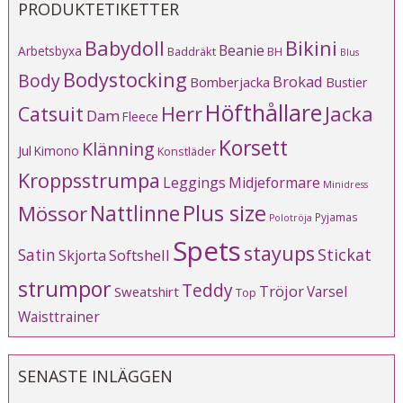
PRODUKTETIKETTER
Babydoll
Bikini
Beanie
Arbetsbyxa
Baddräkt
BH
Blus
Bodystocking
Body
Brokad
Bomberjacka
Bustier
Höfthållare
Catsuit
Herr
Jacka
Dam
Fleece
Korsett
Klänning
Jul
Kimono
Konstläder
Kroppsstrumpa
Leggings
Midjeformare
Minidress
Plus size
Mössor
Nattlinne
Pyjamas
Polotröja
Spets
stayups
Stickat
Satin
Softshell
Skjorta
strumpor
Teddy
Tröjor
Varsel
Sweatshirt
Top
Waisttrainer
SENASTE INLÄGGEN