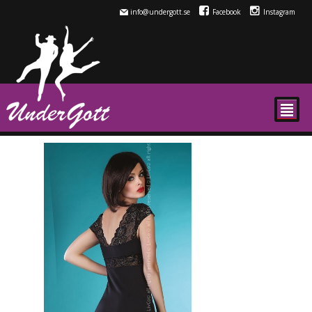
info@undergott.se
Facebook
Instagram
²