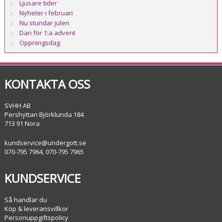
Ljusare tider
Nyheter i februari
Nu stundar julen
Dan för 1:a advent
Öppningsdag
KONTAKTA OSS
SVHH AB
Pershyttan Björklunda 184
713 91 Nora
kundservice@undergott.se
070-795 7964, 070-795 7965
KUNDSERVICE
Så handlar du
Köp & leveransvillkor
Personuppgiftspolicy