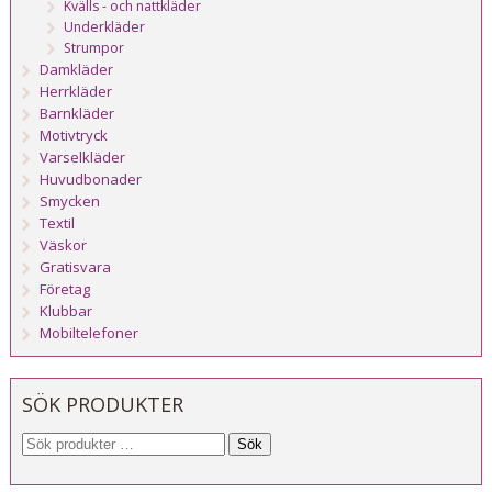
Kvälls - och nattkläder
Underkläder
Strumpor
Damkläder
Herrkläder
Barnkläder
Motivtryck
Varselkläder
Huvudbonader
Smycken
Textil
Väskor
Gratisvara
Företag
Klubbar
Mobiltelefoner
SÖK PRODUKTER
Sök