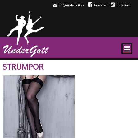
info@undergott.se
Facebook
Instagram
²
STRUMPOR