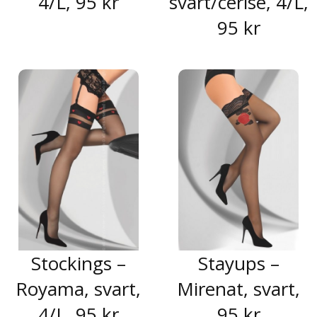
4/L, 95 kr
svart/cerise, 4/L,
95 kr
Stockings –
Stayups –
Royama, svart,
Mirenat, svart,
4/L, 95 kr
95 kr