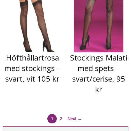
Höfthållartrosa
Stockings Malati
med stockings –
med spets –
svart, vit 105 kr
svart/cerise, 95
kr
1
2
Next →