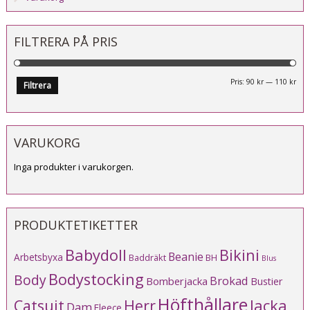
FILTRERA PÅ PRIS
Mi
Ma
Pris:
90 kr
—
110 kr
Filtrera
pri
pri
VARUKORG
Inga produkter i varukorgen.
PRODUKTETIKETTER
Babydoll
Bikini
Beanie
Arbetsbyxa
Baddräkt
BH
Blus
Bodystocking
Body
Brokad
Bomberjacka
Bustier
Höfthållare
Catsuit
Herr
Jacka
Dam
Fleece