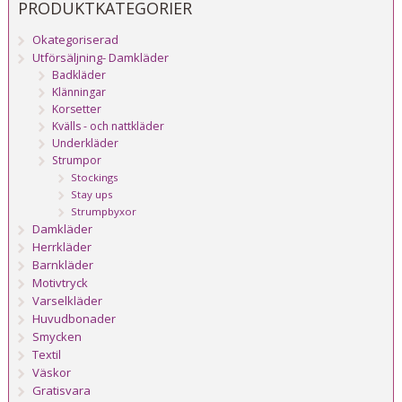
PRODUKTKATEGORIER
Okategoriserad
Utförsäljning- Damkläder
Badkläder
Klänningar
Korsetter
Kvälls - och nattkläder
Underkläder
Strumpor
Stockings
Stay ups
Strumpbyxor
Damkläder
Herrkläder
Barnkläder
Motivtryck
Varselkläder
Huvudbonader
Smycken
Textil
Väskor
Gratisvara