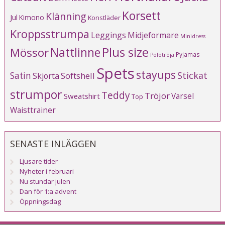
Korsett
Klänning
Jul
Kimono
Konstläder
Kroppsstrumpa
Leggings
Midjeformare
Minidress
Plus size
Mössor
Nattlinne
Pyjamas
Polotröja
Spets
stayups
Stickat
Satin
Softshell
Skjorta
strumpor
Teddy
Tröjor
Varsel
Sweatshirt
Top
Waisttrainer
SENASTE INLÄGGEN
Ljusare tider
Nyheter i februari
Nu stundar julen
Dan för 1:a advent
Öppningsdag