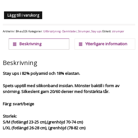
Lägg till i varukorg
Artikelnr:
BA-au326
Kategorier:
Utförsäljning- Damkläder
,
Strumpor
,
Stay ups
Etikett:
strumpor
Beskrivning
Ytterligare information
Beskrivning
Stay ups i 82% polyamid och 18% elastan.
Spets upptill med silikonband insidan. Mönster baktill i form av
snörning. Silkeslent garn 20/60 denier med förstärkta tår.
Färg: svart/beige
Storlek:
S/M (fotlängd 23-25 cm),(grenhöjd 70-74 cm)
L/XL (fotlängd 26-28 cm), (grenhöjd (78-82 cm)