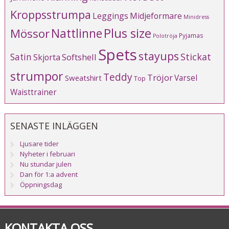
Kroppsstrumpa
Leggings
Midjeformare
Minidress
Plus size
Mössor
Nattlinne
Pyjamas
Polotröja
Spets
stayups
Stickat
Satin
Softshell
Skjorta
strumpor
Teddy
Tröjor
Varsel
Sweatshirt
Top
Waisttrainer
SENASTE INLÄGGEN
Ljusare tider
Nyheter i februari
Nu stundar julen
Dan för 1:a advent
Öppningsdag
KONTAKTA OSS