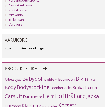
Personuppgiftspolicy
Retur & reklamation
Kontakta oss
Mitt konto
Till kassan
Varukorg
VARUKORG
Inga produkter i varukorgen.
PRODUKTETIKETTER
Babydoll
Bikini
Beanie
Arbetsbyxa
Baddräkt
BH
Blus
Bodystocking
Body
Brokad
Bomberjacka
Bustier
Höfthållare
Catsuit
Herr
Jacka
Dam
Fleece
Korsett
Klänning
Jul
Kimono
Konstläder