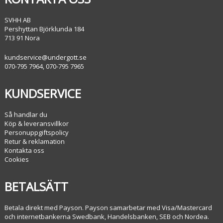
SVHH AB
Pershyttan Björklunda 184
713 91 Nora
kundservice@undergott.se
070-795 7964, 070-795 7965
KUNDSERVICE
Så handlar du
Köp & leveransvillkor
Personuppgiftspolicy
Retur & reklamation
Kontakta oss
Cookies
BETALSÄTT
Betala direkt med Payson. Payson samarbetar med Visa/Mastercard
och internetbankerna Swedbank, Handelsbanken, SEB och Nordea.