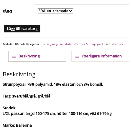
FÄRG
Lägg till i varukorg
Artikelnr:
BA-co412
Kategorier:
Utförsäljning- Damkläder
,
Strumpor
,
Strumpbyxor
Etikett:
strumpor
Beskrivning
Ytterligare information
Beskrivning
Strumpbyxa i 79% polyamid, 18% elastan och 3% bomull.
Färg: svart/blå/grå, grå/blå
Storlek:
L/XL passar längd 160-175 cm, höfter 100-116 cm, vikt 61-76 kg.
Märke: Ballerina