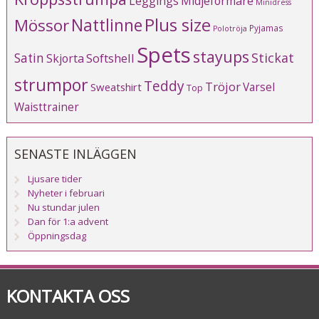
Leggings
Midjeformare
Minidress
Plus size
Mössor
Nattlinne
Pyjamas
Polotröja
Spets
stayups
Stickat
Satin
Softshell
Skjorta
strumpor
Teddy
Tröjor
Varsel
Sweatshirt
Top
Waisttrainer
SENASTE INLÄGGEN
Ljusare tider
Nyheter i februari
Nu stundar julen
Dan för 1:a advent
Öppningsdag
KONTAKTA OSS