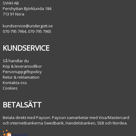
SVHH AB
Pershyttan Björklunda 184
713 91 Nora
kundservice@undergott.se
070-795 7964, 070-795 7965
KUNDSERVICE
Så handlar du
Köp & leveransvillkor
Personuppgiftspolicy
Retur & reklamation
Kontakta oss
Cookies
BETALSÄTT
Betala direkt med Payson. Payson samarbetar med Visa/Mastercard
och internetbankerna Swedbank, Handelsbanken, SEB och Nordea.