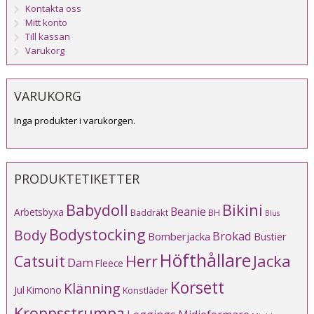
Kontakta oss
Mitt konto
Till kassan
Varukorg
VARUKORG
Inga produkter i varukorgen.
PRODUKTETIKETTER
Babydoll
Bikini
Beanie
Arbetsbyxa
Baddräkt
BH
Blus
Bodystocking
Body
Brokad
Bomberjacka
Bustier
Höfthållare
Catsuit
Herr
Jacka
Dam
Fleece
Korsett
Klänning
Jul
Kimono
Konstläder
Kroppsstrumpa