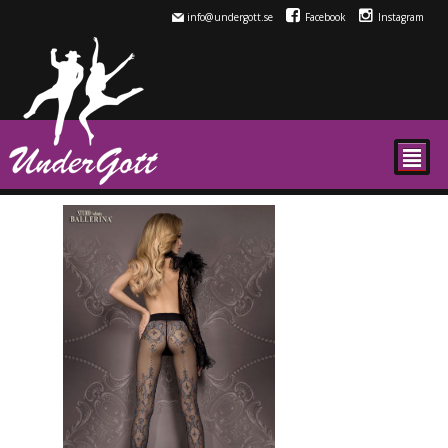
info@undergott.se
Facebook
Instagram
²