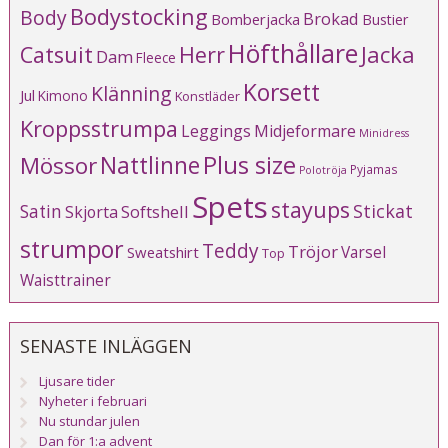
Bodystocking
Body
Brokad
Bomberjacka
Bustier
Höfthållare
Catsuit
Herr
Jacka
Dam
Fleece
Korsett
Klänning
Jul
Kimono
Konstläder
Kroppsstrumpa
Leggings
Midjeformare
Minidress
Plus size
Mössor
Nattlinne
Pyjamas
Polotröja
Spets
stayups
Stickat
Satin
Softshell
Skjorta
strumpor
Teddy
Tröjor
Varsel
Sweatshirt
Top
Waisttrainer
SENASTE INLÄGGEN
Ljusare tider
Nyheter i februari
Nu stundar julen
Dan för 1:a advent