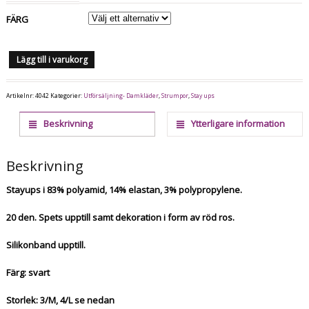
FÄRG
Lägg till i varukorg
Artikelnr:
4042
Kategorier:
Utförsäljning- Damkläder
,
Strumpor
,
Stay ups
Beskrivning
Ytterligare information
Beskrivning
Stayups i 83% polyamid, 14% elastan, 3% polypropylene.
20 den. Spets upptill samt dekoration i form av röd ros.
Silikonband upptill.
Färg: svart
Storlek: 3/M, 4/L se nedan