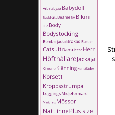
Babydoll
Arbetsbyxa
Bikini
Beanie
Baddräkt
BH
Body
Blus
Bodystocking
Brokad
Bomberjacka
Bustier
St
Catsuit
Herr
Dam
Fleece
s
Höfthållare
Jacka
Jul
Klänning
Kimono
Konstläder
Korsett
Kroppsstrumpa
Leggings
Midjeformare
Mössor
Minidress
Plus size
Nattlinne