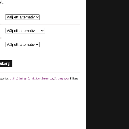
4/L
arukorg
egorier:
Utförsäljning- Damkläder
,
Strumpor
,
Strumpbyxor
Etikett: