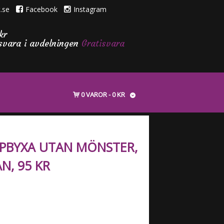
.se
Facebook
Instagram
kr
isvara i avdelningen
Gratisvara
0 VAROR
0 KR
PBYXA UTAN MÖNSTER,
N, 95 KR