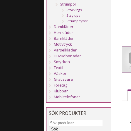
Strumpor
Stockings
Stay ups
Strumpbyxor
Damkläder
Herrkläder
Barnkläder
Motivtryck
Varselkläder
Huvudbonader
Smycken
Textil
Väskor
Gratisvara
Företag
Klubbar
Mobiltelefoner
SÖK PRODUKTER
Sök