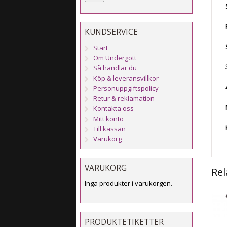
KUNDSERVICE
Start
Om Undergott
Så handlar du
Köp & leveransvillkor
Personuppgiftspolicy
Retur & reklamation
Kontakta oss
Mitt konto
Till kassan
Varukorg
VARUKORG
Rel
Inga produkter i varukorgen.
PRODUKTETIKETTER