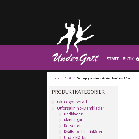
START
BUTIK
Home
/
Butik
/
Strumpbyxa utan mönster, Marilan, 95 kr
PRODUKTKATEGORIER
Okategoriserad
Utförsäljning- Damkläder
Badkläder
Klänningar
Korsetter
Kvälls - och nattkläder
Underkläder