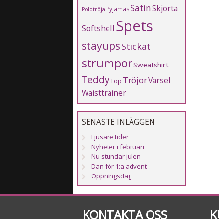
Satin
Skjorta
Pyjamas
Polotröja
Spets
Softshell
stayups
Stickat
strumpor
Sweatshirt
Teddy
Tröjor
Varsel
Top
Waisttrainer
SENASTE INLÄGGEN
Ljusare tider
Nyheter i februari
Nu stundar julen
Dan för 1:a advent
Öppningsdag
KONTAKTA OSS
K