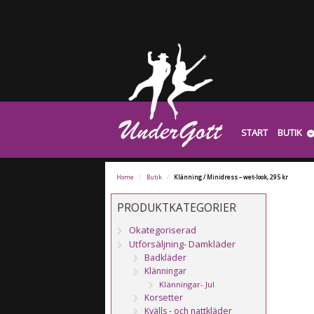
START
BUTIK
Home
/
Butik
/
Klänning / Minidress – wet-look, 295 kr
PRODUKTKATEGORIER
Okategoriserad
Utförsäljning- Damkläder
Badkläder
Klänningar
Klänningar- Jul
Korsetter
Kvälls - och nattkläder