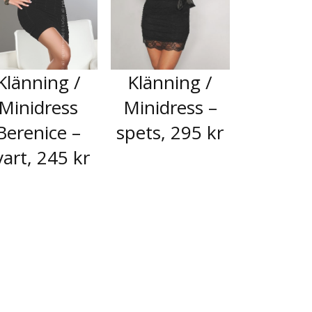
Klänning /
Klänning /
Minidress
Minidress –
Berenice –
spets, 295 kr
vart, 245 kr