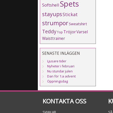
Spets
Softshell
stayups
Stickat
strumpor
Sweatshirt
Teddy
Tröjor
Varsel
Top
Waisttrainer
SENASTE INLÄGGEN
Ljusare tider
Nyheter i februari
Nu stundar julen
Dan för 1:a advent
Öppningsdag
KONTAKTA OSS
K
SVHH AB
Så