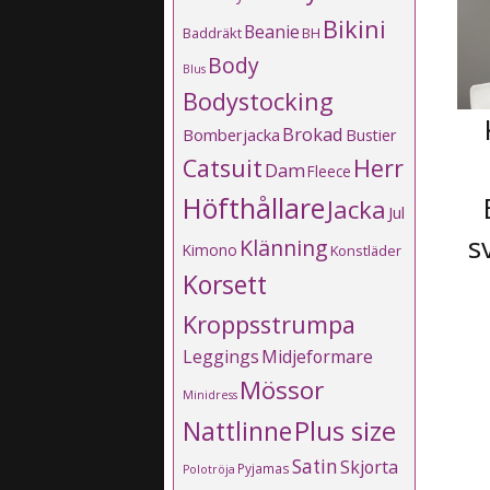
Bikini
Beanie
Baddräkt
BH
Body
Blus
Bodystocking
Brokad
Bomberjacka
Bustier
Catsuit
Herr
Dam
Fleece
Höfthållare
Jacka
Jul
s
Klänning
Kimono
Konstläder
Korsett
Kroppsstrumpa
Leggings
Midjeformare
Mössor
Minidress
Plus size
Nattlinne
Satin
Skjorta
Pyjamas
Polotröja