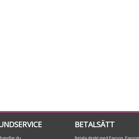
UNDSERVICE
BETALSÄTT
 handlar du
Betala direkt med Payson. Payso