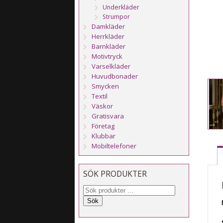
Underkläder
Strumpor
Damkläder
Herrkläder
Barnkläder
Motivtryck
Varselkläder
Huvudbonader
Smycken
Textil
Väskor
Gratisvara
Företag
Klubbar
Mobiltelefoner
SÖK PRODUKTER
Sök