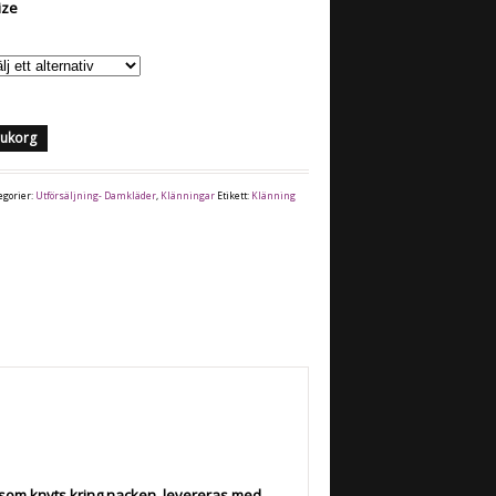
ize
arukorg
egorier:
Utförsäljning- Damkläder
,
Klänningar
Etikett:
Klänning
d som knyts kring nacken. levereras med