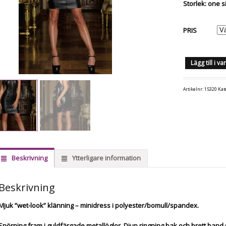
Storlek: one s
PRIS
Lägg till i v
Artikelnr:
15320
Kat
Beskrivning
Ytterligare information
Beskrivning
Mjuk ”wet-look” klänning – minidress i polyester/bomull/spandex.
Snörning fram i guldfärgade metallöglor. Djup ringning bak och brett ban