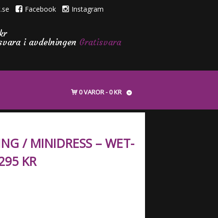
.se
Facebook
Instagram
kr
isvara i avdelningen
Gratisvara
0 VAROR
0 KR
NG / MINIDRESS – WET-
295 KR