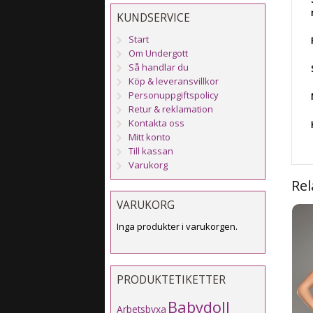
KUNDSERVICE
Start
Om Undergott
Så handlar du
Köp & leveransvillkor
Personuppgiftspolicy
Retur & reklamation
Kontakta oss
Mitt konto
Till kassan
Varukorg
Rel
VARUKORG
Inga produkter i varukorgen.
PRODUKTETIKETTER
Babydoll
Arbetsbyxa