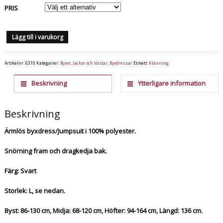
PRIS
Lägg till i varukorg
Artikelnr:
6310
Kategorier:
Byxor, Jackor och Västar
,
Byxdressar
Etikett:
Klänning
Beskrivning
Ytterligare information
Beskrivning
Ärmlös byxdress/Jumpsuit i 100% polyester.
Snörning fram och dragkedja bak.
Färg: Svart
Storlek: L, se nedan.
Byst: 86-130 cm, Midja: 68-120 cm, Höfter: 94-164 cm, Längd: 136 cm.