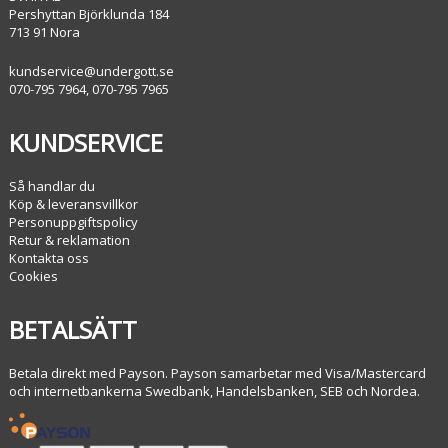
Pershyttan Björklunda 184
713 91 Nora
kundservice@undergott.se
070-795 7964, 070-795 7965
KUNDSERVICE
Så handlar du
Köp & leveransvillkor
Personuppgiftspolicy
Retur & reklamation
Kontakta oss
Cookies
BETALSÄTT
Betala direkt med Payson. Payson samarbetar med Visa/Mastercard
och internetbankerna Swedbank, Handelsbanken, SEB och Nordea.