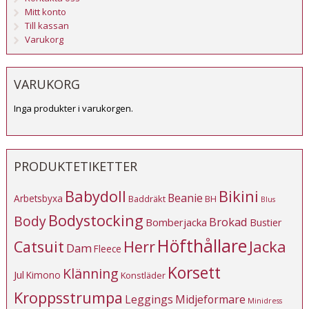
Mitt konto
Till kassan
Varukorg
VARUKORG
Inga produkter i varukorgen.
PRODUKTETIKETTER
Babydoll
Bikini
Beanie
Arbetsbyxa
Baddräkt
BH
Blus
Bodystocking
Body
Brokad
Bomberjacka
Bustier
Höfthållare
Catsuit
Herr
Jacka
Dam
Fleece
Korsett
Klänning
Jul
Kimono
Konstläder
Kroppsstrumpa
Leggings
Midjeformare
Minidress