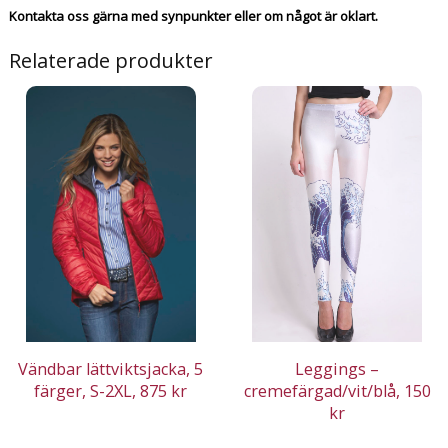
Kontakta oss gärna med synpunkter eller om något är oklart.
Relaterade produkter
Vändbar lättviktsjacka, 5
Leggings –
färger, S-2XL, 875 kr
cremefärgad/vit/blå, 150
kr