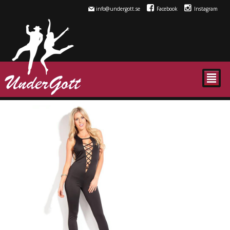
info@undergott.se
Facebook
Instagram
²