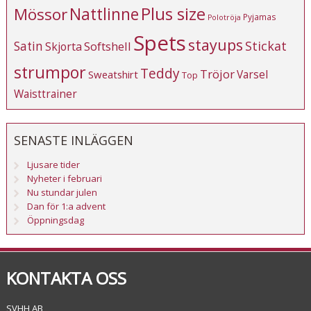
Plus size
Mössor
Nattlinne
Pyjamas
Polotröja
Spets
stayups
Stickat
Satin
Softshell
Skjorta
strumpor
Teddy
Tröjor
Varsel
Sweatshirt
Top
Waisttrainer
SENASTE INLÄGGEN
Ljusare tider
Nyheter i februari
Nu stundar julen
Dan för 1:a advent
Öppningsdag
KONTAKTA OSS
SVHH AB