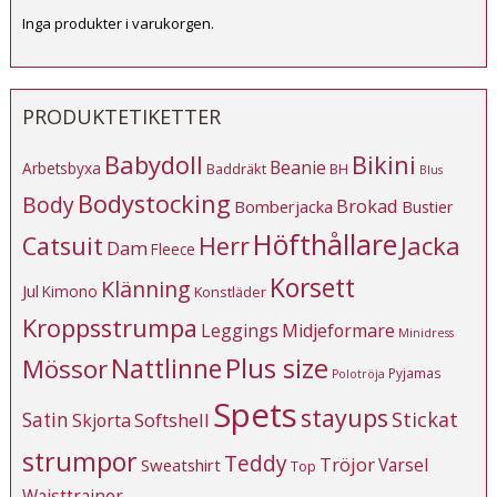
Inga produkter i varukorgen.
PRODUKTETIKETTER
Babydoll
Bikini
Beanie
Arbetsbyxa
Baddräkt
BH
Blus
Bodystocking
Body
Brokad
Bomberjacka
Bustier
Höfthållare
Catsuit
Herr
Jacka
Dam
Fleece
Korsett
Klänning
Jul
Kimono
Konstläder
Kroppsstrumpa
Leggings
Midjeformare
Minidress
Plus size
Mössor
Nattlinne
Pyjamas
Polotröja
Spets
stayups
Stickat
Satin
Softshell
Skjorta
strumpor
Teddy
Tröjor
Varsel
Sweatshirt
Top
Waisttrainer