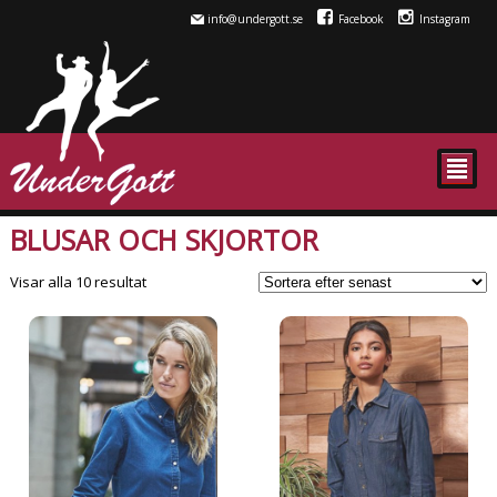
info@undergott.se
Facebook
Instagram
²
BLUSAR OCH SKJORTOR
Sortera
Visar alla 10 resultat
efter
senaste