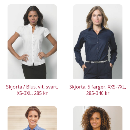
Skjorta / Blus, vit, svart,
Skjorta, 5 färger, XXS-7XL,
XS-3XL, 285 kr
285-340 kr