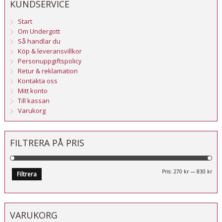
KUNDSERVICE
Start
Om Undergott
Så handlar du
Köp & leveransvillkor
Personuppgiftspolicy
Retur & reklamation
Kontakta oss
Mitt konto
Till kassan
Varukorg
FILTRERA PÅ PRIS
Mi
Ma
Pris:
270 kr
—
830 kr
Filtrera
pri
pri
VARUKORG