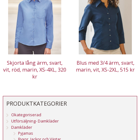
Skjorta lång ärm, svart,
Blus med 3/4 ärm, svart,
vit, röd, marin, XS-4XL, 320
marin, vit, XS-2XL, 515 kr
kr
PRODUKTKATEGORIER
Okategoriserad
Utförsäljning- Damkläder
Damkläder
Pyjamas
Byxor, Jackor och Västar