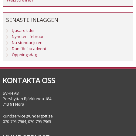
SENASTE INLÄGGEN
Ljusare tider
Nyheter i februari
Nu stundar julen
Dan för 1:a advent
Öppningsdag
KONTAKTA OSS
SVHH AB
Pershyttan Björklunda 184
713 91 Nora
kundservice@undergott.se
070-795 7964, 070-795 7965