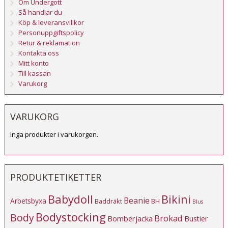
Om Undergott
Så handlar du
Köp & leveransvillkor
Personuppgiftspolicy
Retur & reklamation
Kontakta oss
Mitt konto
Till kassan
Varukorg
VARUKORG
Inga produkter i varukorgen.
PRODUKTETIKETTER
Babydoll
Bikini
Beanie
Arbetsbyxa
Baddräkt
BH
Blus
Bodystocking
Body
Brokad
Bomberjacka
Bustier