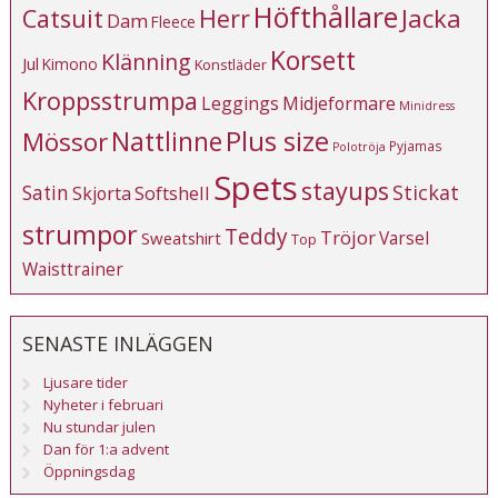
Höfthållare
Catsuit
Herr
Jacka
Dam
Fleece
Korsett
Klänning
Jul
Kimono
Konstläder
Kroppsstrumpa
Leggings
Midjeformare
Minidress
Plus size
Mössor
Nattlinne
Pyjamas
Polotröja
Spets
stayups
Stickat
Satin
Softshell
Skjorta
strumpor
Teddy
Tröjor
Varsel
Sweatshirt
Top
Waisttrainer
SENASTE INLÄGGEN
Ljusare tider
Nyheter i februari
Nu stundar julen
Dan för 1:a advent
Öppningsdag