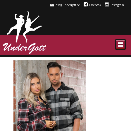
info@undergott.se
Facebook
Instagram
²