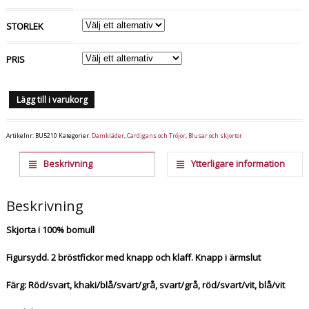
STORLEK
PRIS
Lägg till i varukorg
Artikelnr:
BU5210
Kategorier:
Damkläder
,
Cardigans och Tröjor
,
Blusar och skjortor
Beskrivning
Ytterligare information
Beskrivning
Skjorta i 100% bomull
Figursydd. 2 bröstfickor med knapp och klaff. Knapp i ärmslut
Färg: Röd/svart, khaki/blå/svart/grå, svart/grå, röd/svart/vit, blå/vit