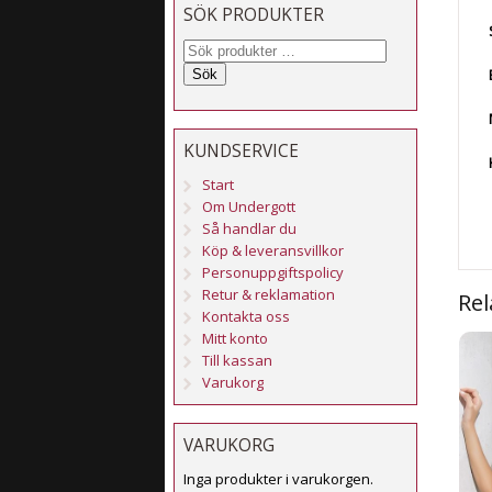
SÖK PRODUKTER
Sök
KUNDSERVICE
Start
Om Undergott
Så handlar du
Köp & leveransvillkor
Personuppgiftspolicy
Retur & reklamation
Rel
Kontakta oss
Mitt konto
Till kassan
Varukorg
VARUKORG
Inga produkter i varukorgen.