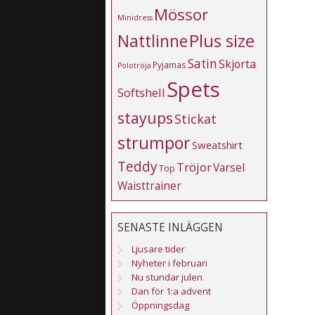
Mössor
Minidress
Plus size
Nattlinne
Satin
Skjorta
Pyjamas
Polotröja
Spets
Softshell
stayups
Stickat
strumpor
Sweatshirt
Teddy
Tröjor
Varsel
Top
Waisttrainer
SENASTE INLÄGGEN
Ljusare tider
Nyheter i februari
Nu stundar julen
Dan för 1:a advent
Öppningsdag