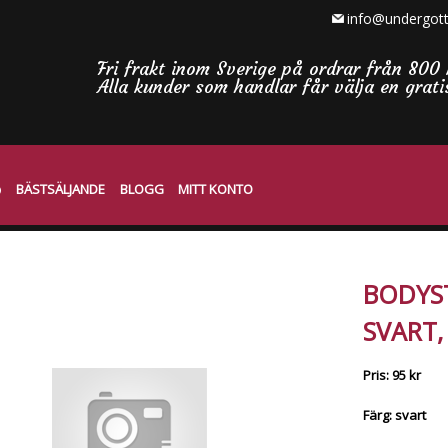
info@undergott
Fri frakt inom Sverige på ordrar från 800 
Alla kunder som handlar får välja en grat
BÄSTSÄLJANDE
BLOGG
MITT KONTO
BODYST
SVART,
Pris: 95 kr
Färg: svart