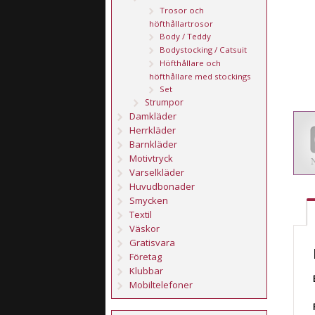
Trosor och
höfthållartrosor
Body / Teddy
Bodystocking / Catsuit
Höfthållare och
höfthållare med stockings
Set
Strumpor
Damkläder
Herrkläder
Barnkläder
Motivtryck
Varselkläder
Huvudbonader
Smycken
Textil
Väskor
Gratisvara
Företag
Klubbar
Mobiltelefoner