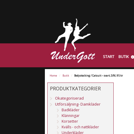
START
BUTIK
Home
/
Butik
/
Bodystocking / Catsuit – svart, S/M, 95 kr
PRODUKTKATEGORIER
Okategoriserad
Utförsäljning- Damkläder
Badkläder
Klänningar
Korsetter
Kvälls - och nattkläder
Underkläder