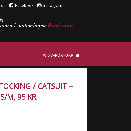
.se
Facebook
Instagram
kr
isvara i avdelningen
Gratisvara
0 VAROR
0 KR
OCKING / CATSUIT –
 S/M, 95 KR