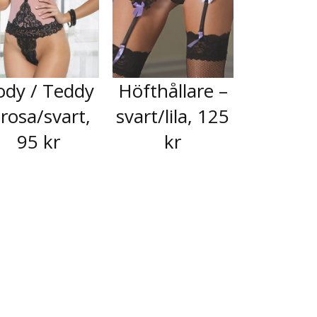
ody / Teddy
Höfthållare –
 rosa/svart,
svart/lila, 125
95 kr
kr