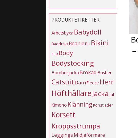
PRODUKTETIKETTER
Babydoll
Arbetsbyxa
B
Bikini
Beanie
Baddräkt
BH
–
Body
Blus
Bodystocking
Brokad
Bomberjacka
Bustier
Catsuit
Herr
Dam
Fleece
Höfthållare
Jacka
Jul
Klänning
Kimono
Konstläder
Korsett
Kroppsstrumpa
Leggings
Midjeformare