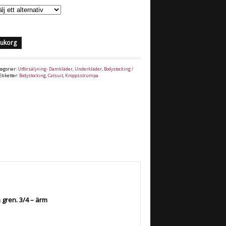
arukorg
tegorier:
Utförsäljning- Damkläder
,
Underkläder
,
Bodystocking /
Etiketter:
Bodystocking
,
Catsuit
,
Kroppsstrumpa
gren. 3/4 – ärm