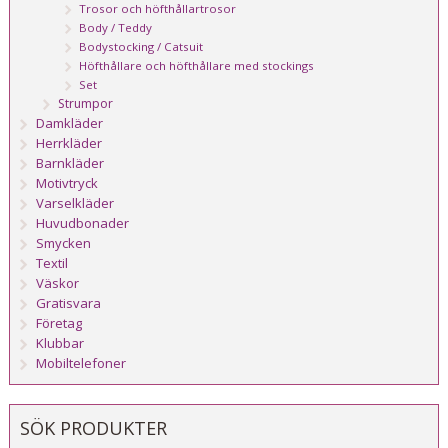
Trosor och höfthållartrosor
Body / Teddy
Bodystocking / Catsuit
Höfthållare och höfthållare med stockings
Set
Strumpor
Damkläder
Herrkläder
Barnkläder
Motivtryck
Varselkläder
Huvudbonader
Smycken
Textil
Väskor
Gratisvara
Företag
Klubbar
Mobiltelefoner
SÖK PRODUKTER