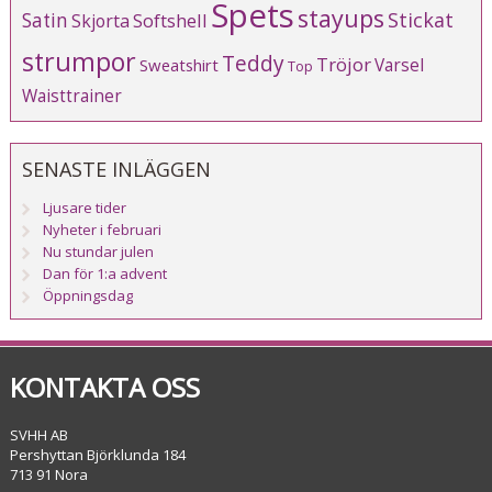
Spets
stayups
Stickat
Satin
Softshell
Skjorta
strumpor
Teddy
Tröjor
Varsel
Sweatshirt
Top
Waisttrainer
SENASTE INLÄGGEN
Ljusare tider
Nyheter i februari
Nu stundar julen
Dan för 1:a advent
Öppningsdag
KONTAKTA OSS
SVHH AB
Pershyttan Björklunda 184
713 91 Nora