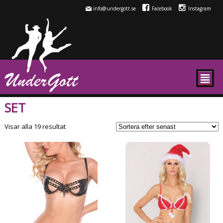
info@undergott.se
Facebook
Instagram
²
SET
Sortera
Visar alla 19 resultat
efter
senaste