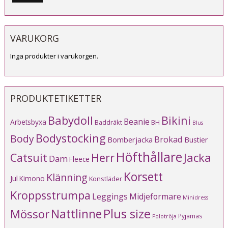
pri
pri
VARUKORG
Inga produkter i varukorgen.
PRODUKTETIKETTER
Babydoll
Bikini
Beanie
Arbetsbyxa
Baddräkt
BH
Blus
Bodystocking
Body
Brokad
Bomberjacka
Bustier
Höfthållare
Catsuit
Herr
Jacka
Dam
Fleece
Korsett
Klänning
Jul
Kimono
Konstläder
Kroppsstrumpa
Leggings
Midjeformare
Minidress
Plus size
Mössor
Nattlinne
Pyjamas
Polotröja