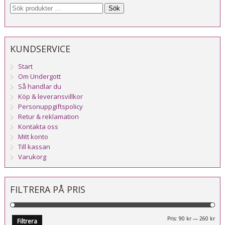
Sök
KUNDSERVICE
Start
Om Undergott
Så handlar du
Köp & leveransvillkor
Personuppgiftspolicy
Retur & reklamation
Kontakta oss
Mitt konto
Till kassan
Varukorg
FILTRERA PÅ PRIS
Mi
Ma
Pris:
90 kr
—
260 kr
Filtrera