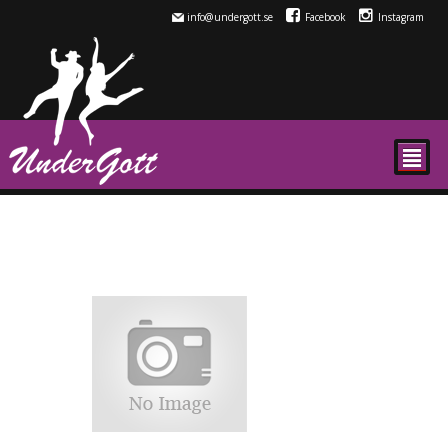
info@undergott.se
Facebook
Instagram
²