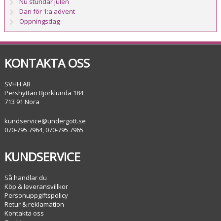
Nu stundar julen
Dan för 1:a advent
Öppningsdag
KONTAKTA OSS
SVHH AB
Pershyttan Björklunda 184
713 91 Nora
kundservice@undergott.se
070-795 7964, 070-795 7965
KUNDSERVICE
Så handlar du
Köp & leveransvillkor
Personuppgiftspolicy
Retur & reklamation
Kontakta oss