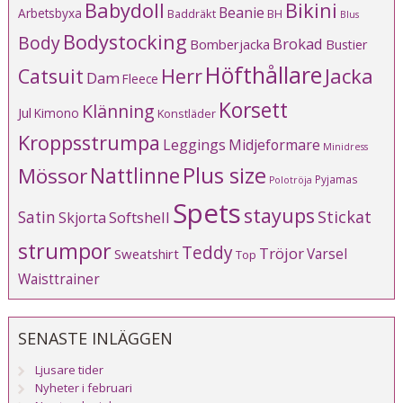
Babydoll
Bikini
Beanie
Arbetsbyxa
Baddräkt
BH
Blus
Bodystocking
Body
Brokad
Bomberjacka
Bustier
Höfthållare
Catsuit
Herr
Jacka
Dam
Fleece
Korsett
Klänning
Jul
Kimono
Konstläder
Kroppsstrumpa
Leggings
Midjeformare
Minidress
Plus size
Mössor
Nattlinne
Pyjamas
Polotröja
Spets
stayups
Stickat
Satin
Softshell
Skjorta
strumpor
Teddy
Tröjor
Varsel
Sweatshirt
Top
Waisttrainer
SENASTE INLÄGGEN
Ljusare tider
Nyheter i februari