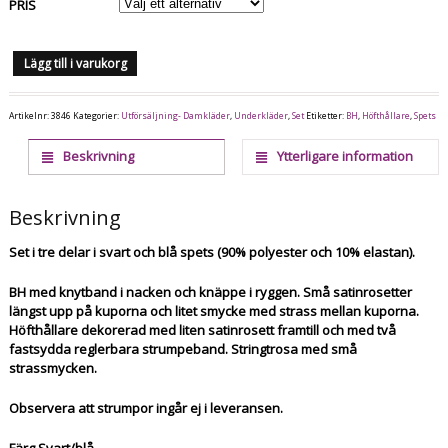
PRIS
Lägg till i varukorg
Artikelnr:
3846
Kategorier:
Utförsäljning- Damkläder
,
Underkläder
,
Set
Etiketter:
BH
,
Höfthållare
,
Spets
Beskrivning
Ytterligare information
Beskrivning
Set i tre delar i svart och blå spets (90% polyester och 10% elastan).
BH med knytband i nacken och knäppe i ryggen. Små satinrosetter
längst upp på kuporna och litet smycke med strass mellan kuporna.
Höfthållare dekorerad med liten satinrosett framtill och med två
fastsydda reglerbara strumpeband. Stringtrosa med små
strassmycken.
Observera att strumpor ingår ej i leveransen.