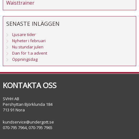
Waisttrainer
SENASTE INLÄGGEN
Ljusare tider
Nyheter i februari
Nu stundar julen
Dan för 1:a advent
Öppningsdag
KONTAKTA OSS
SVHH AB
Pershyttan Björklunda 184
713 91 Nora
kundservice@undergott.se
070-795 7964, 070-795 7965