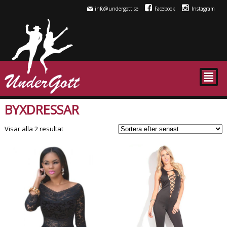
info@undergott.se
Facebook
Instagram
²
BYXDRESSAR
Sortera
Visar alla 2 resultat
efter
senaste