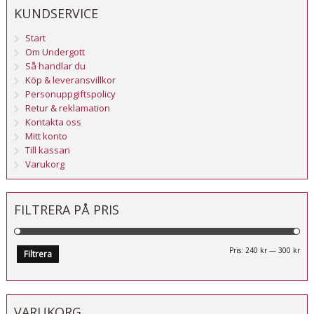
KUNDSERVICE
Start
Om Undergott
Så handlar du
Köp & leveransvillkor
Personuppgiftspolicy
Retur & reklamation
Kontakta oss
Mitt konto
Till kassan
Varukorg
FILTRERA PÅ PRIS
Mi
Ma
Pris:
240 kr
—
300 kr
Filtrera
pri
pri
VARUKORG