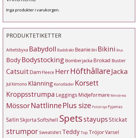
Inga produkter i varukorgen.
PRODUKTETIKETTER
Babydoll
Bikini
Beanie
Arbetsbyxa
Baddräkt
BH
Blus
Bodystocking
Body
Brokad
Bomberjacka
Bustier
Höfthållare
Catsuit
Herr
Jacka
Dam
Fleece
Korsett
Klänning
Jul
Kimono
Konstläder
Kroppsstrumpa
Leggings
Midjeformare
Minidress
Plus size
Mössor
Nattlinne
Pyjamas
Polotröja
Spets
stayups
Stickat
Satin
Softshell
Skjorta
strumpor
Teddy
Tröjor
Varsel
Sweatshirt
Top