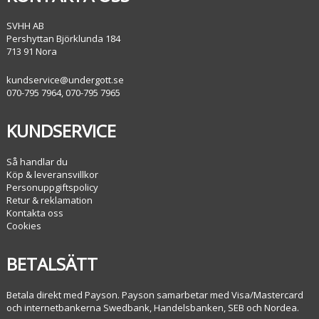
SVHH AB
Pershyttan Björklunda 184
713 91 Nora
kundservice@undergott.se
070-795 7964, 070-795 7965
KUNDSERVICE
Så handlar du
Köp & leveransvillkor
Personuppgiftspolicy
Retur & reklamation
Kontakta oss
Cookies
BETALSÄTT
Betala direkt med Payson. Payson samarbetar med Visa/Mastercard
och internetbankerna Swedbank, Handelsbanken, SEB och Nordea.