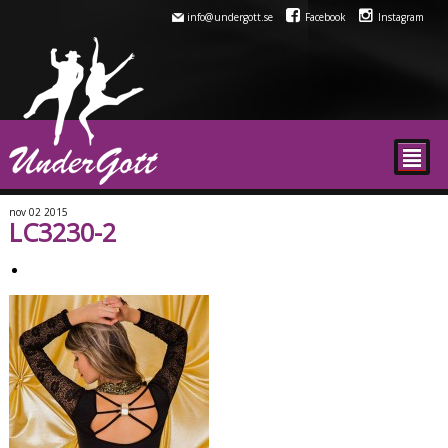
info@undergott.se
Facebook
Instagram
²
nov
02
2015
LC3230-2