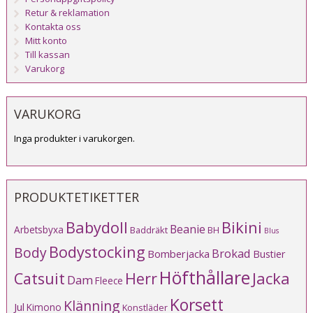
Retur & reklamation
Kontakta oss
Mitt konto
Till kassan
Varukorg
VARUKORG
Inga produkter i varukorgen.
PRODUKTETIKETTER
Babydoll
Bikini
Beanie
Arbetsbyxa
Baddräkt
BH
Blus
Bodystocking
Body
Brokad
Bomberjacka
Bustier
Höfthållare
Catsuit
Herr
Jacka
Dam
Fleece
Korsett
Klänning
Jul
Kimono
Konstläder