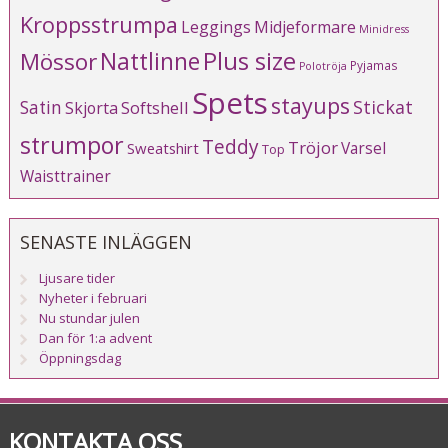
Kroppsstrumpa
Leggings
Midjeformare
Minidress
Plus size
Mössor
Nattlinne
Pyjamas
Polotröja
Spets
stayups
Stickat
Satin
Softshell
Skjorta
strumpor
Teddy
Tröjor
Varsel
Sweatshirt
Top
Waisttrainer
SENASTE INLÄGGEN
Ljusare tider
Nyheter i februari
Nu stundar julen
Dan för 1:a advent
Öppningsdag
KONTAKTA OSS