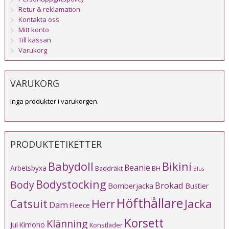
Retur & reklamation
Kontakta oss
Mitt konto
Till kassan
Varukorg
VARUKORG
Inga produkter i varukorgen.
PRODUKTETIKETTER
Babydoll
Bikini
Beanie
Arbetsbyxa
Baddräkt
BH
Blus
Bodystocking
Body
Brokad
Bomberjacka
Bustier
Höfthållare
Catsuit
Herr
Jacka
Dam
Fleece
Korsett
Klänning
Jul
Kimono
Konstläder