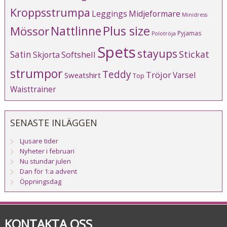
Kroppsstrumpa
Leggings
Midjeformare
Minidress
Plus size
Mössor
Nattlinne
Pyjamas
Polotröja
Spets
stayups
Stickat
Satin
Softshell
Skjorta
strumpor
Teddy
Tröjor
Varsel
Sweatshirt
Top
Waisttrainer
SENASTE INLÄGGEN
Ljusare tider
Nyheter i februari
Nu stundar julen
Dan för 1:a advent
Öppningsdag
KONTAKTA OSS