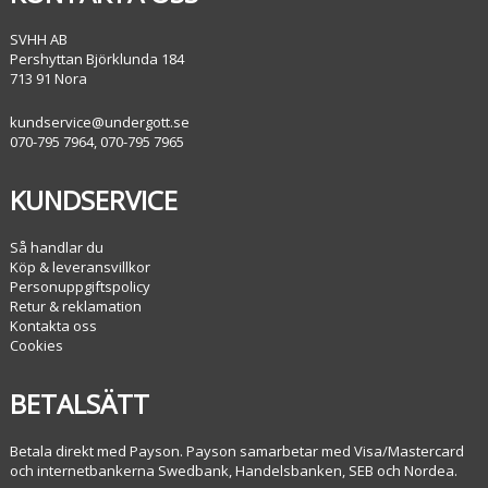
SVHH AB
Pershyttan Björklunda 184
713 91 Nora
kundservice@undergott.se
070-795 7964, 070-795 7965
KUNDSERVICE
Så handlar du
Köp & leveransvillkor
Personuppgiftspolicy
Retur & reklamation
Kontakta oss
Cookies
BETALSÄTT
Betala direkt med Payson. Payson samarbetar med Visa/Mastercard
och internetbankerna Swedbank, Handelsbanken, SEB och Nordea.