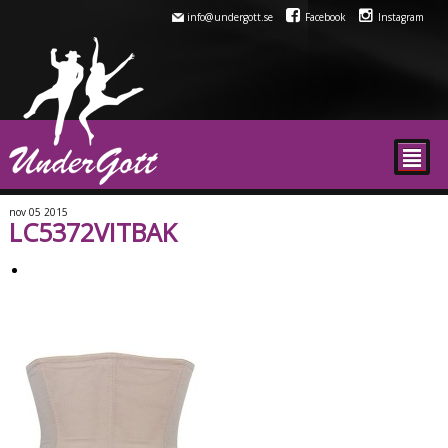
info@undergott.se
Facebook
Instagram
²
nov
05
2015
LC5372VITBAK