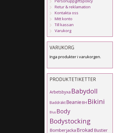
Personuppgiftspolicy
Retur & reklamation
Kontakta oss
Mitt konto
Till kassan
Varukorg
VARUKORG
Inga produkter i varukorgen.
PRODUKTETIKETTER
Babydoll
Arbetsbyxa
Bikini
Beanie
Baddräkt
BH
Body
Blus
Bodystocking
Brokad
Bomberjacka
Bustier