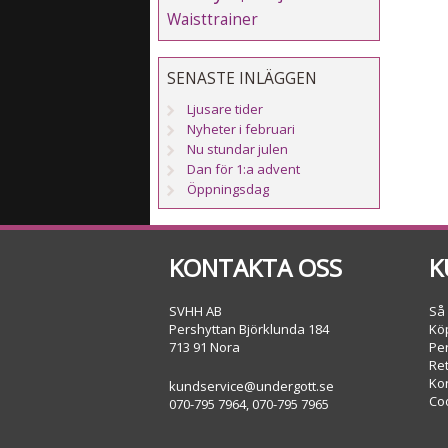
Waisttrainer
SENASTE INLÄGGEN
Ljusare tider
Nyheter i februari
Nu stundar julen
Dan för 1:a advent
Öppningsdag
KONTAKTA OSS
K
SVHH AB
Så
Pershyttan Björklunda 184
Köp
713 91 Nora
Pe
Re
Ko
kundservice@undergott.se
Co
070-795 7964, 070-795 7965