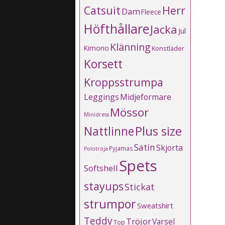
Catsuit
Herr
Dam
Fleece
Höfthållare
Jacka
Jul
Klänning
Kimono
Konstläder
Korsett
Kroppsstrumpa
Leggings
Midjeformare
Mössor
Minidress
Plus size
Nattlinne
Satin
Skjorta
Pyjamas
Polotröja
Spets
Softshell
stayups
Stickat
strumpor
Sweatshirt
Teddy
Tröjor
Varsel
Top