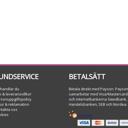
UNDSERVICE
BETALSÄTT
 handlar du
Betala direkt med Payson. Payso
 & leveransvillkor
samarbetar med Visa/Mastercard
rsonuppgiftspolicy
och internetbankerna Swedbank,
tur & reklamation
Handelsbanken, SEB och Nordea.
ntakta oss
okies