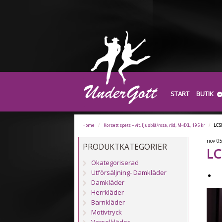
START
BUTIK
Home
/
Korsett spets – vit, ljusblå/rosa, röd, M-4XL, 195 kr
/
LC5
nov
0
PRODUKTKATEGORIER
LC
Okategoriserad
Utförsäljning- Damkläder
Damkläder
Herrkläder
Barnkläder
Motivtryck
Varselkläder