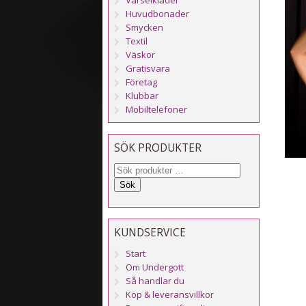
Huvudbonader
Smycken
Textil
Väskor
Gratisvara
Företag
Klubbar
Mobiltelefoner
SÖK PRODUKTER
Sök
KUNDSERVICE
Start
Om Undergott
Så handlar du
Köp & leveransvillkor