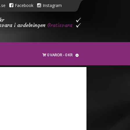
.se
Facebook
Instagram
kr
isvara i avdelningen
Gratisvara
0 VAROR
0 KR