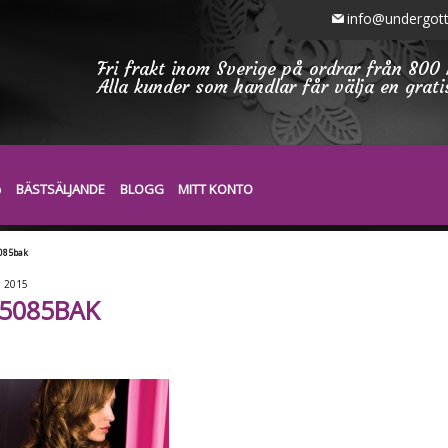
info@undergott
Fri frakt inom Sverige på ordrar från 800 
Alla kunder som handlar får välja en grat
BÄSTSÄLJANDE
BLOGG
MITT KONTO
085bak
5
2015
5085BAK