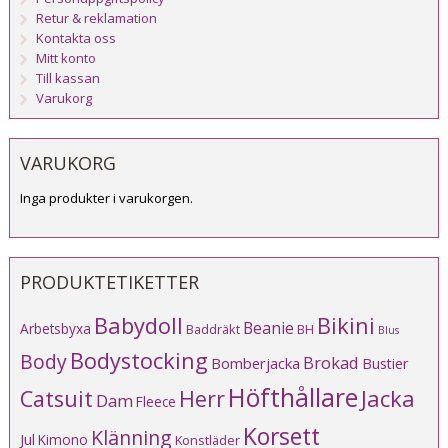
Retur & reklamation
Kontakta oss
Mitt konto
Till kassan
Varukorg
VARUKORG
Inga produkter i varukorgen.
PRODUKTETIKETTER
Babydoll
Bikini
Beanie
Arbetsbyxa
Baddräkt
BH
Blus
Bodystocking
Body
Brokad
Bomberjacka
Bustier
Höfthållare
Catsuit
Herr
Jacka
Dam
Fleece
Korsett
Klänning
Jul
Kimono
Konstläder