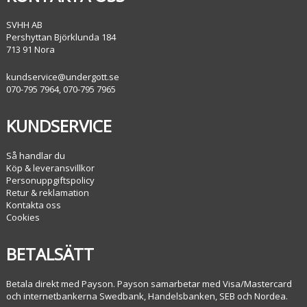
SVHH AB
Pershyttan Björklunda 184
713 91 Nora
kundservice@undergott.se
070-795 7964, 070-795 7965
KUNDSERVICE
Så handlar du
Köp & leveransvillkor
Personuppgiftspolicy
Retur & reklamation
Kontakta oss
Cookies
BETALSÄTT
Betala direkt med Payson. Payson samarbetar med Visa/Mastercard
och internetbankerna Swedbank, Handelsbanken, SEB och Nordea.