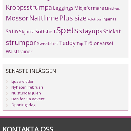
Kroppsstrumpa
Leggings
Midjeformare
Minidress
Plus size
Mössor
Nattlinne
Pyjamas
Polotröja
Spets
stayups
Stickat
Satin
Softshell
Skjorta
strumpor
Teddy
Tröjor
Varsel
Sweatshirt
Top
Waisttrainer
SENASTE INLÄGGEN
Ljusare tider
Nyheter i februari
Nu stundar julen
Dan för 1:a advent
Öppningsdag
KONTAKTA OSS