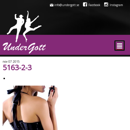
info@undergott.se
Facebook
Instagram
²
nov
07
2015
5163-2-3