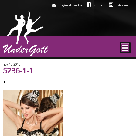
info@undergott.se
Facebook
Instagram
²
nov
15
2015
5236-1-1