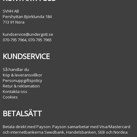
SVHH AB
Pershyttan Björklunda 184
713 91 Nora
kundservice@undergott.se
070-795 7964, 070-795 7965
KUNDSERVICE
Så handlar du
Köp & leveransvillkor
Personuppgiftspolicy
Retur & reklamation
Kontakta oss
Cookies
BETALSÄTT
Betala direkt med Payson. Payson samarbetar med Visa/Mastercard
och internetbankerna Swedbank, Handelsbanken, SEB och Nordea.