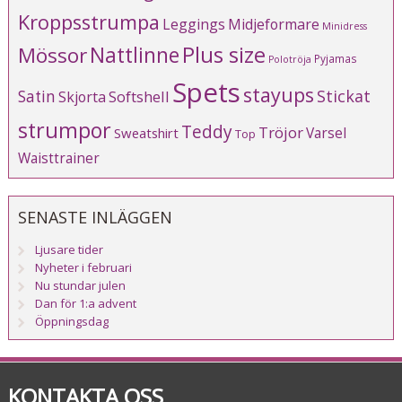
Kroppsstrumpa
Leggings
Midjeformare
Minidress
Plus size
Mössor
Nattlinne
Pyjamas
Polotröja
Spets
stayups
Stickat
Satin
Softshell
Skjorta
strumpor
Teddy
Tröjor
Varsel
Sweatshirt
Top
Waisttrainer
SENASTE INLÄGGEN
Ljusare tider
Nyheter i februari
Nu stundar julen
Dan för 1:a advent
Öppningsdag
KONTAKTA OSS