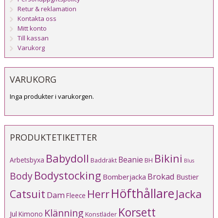
Retur & reklamation
Kontakta oss
Mitt konto
Till kassan
Varukorg
VARUKORG
Inga produkter i varukorgen.
PRODUKTETIKETTER
Babydoll
Bikini
Beanie
Arbetsbyxa
Baddräkt
BH
Blus
Bodystocking
Body
Brokad
Bomberjacka
Bustier
Höfthållare
Catsuit
Herr
Jacka
Dam
Fleece
Korsett
Klänning
Jul
Kimono
Konstläder