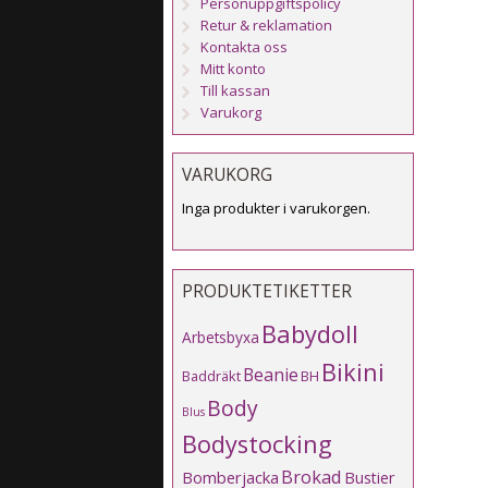
Personuppgiftspolicy
Retur & reklamation
Kontakta oss
Mitt konto
Till kassan
Varukorg
VARUKORG
Inga produkter i varukorgen.
PRODUKTETIKETTER
Babydoll
Arbetsbyxa
Bikini
Beanie
Baddräkt
BH
Body
Blus
Bodystocking
Brokad
Bomberjacka
Bustier