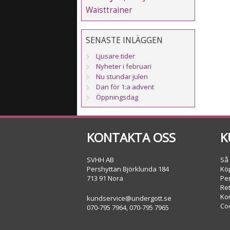
Waisttrainer
SENASTE INLÄGGEN
Ljusare tider
Nyheter i februari
Nu stundar julen
Dan för 1:a advent
Öppningsdag
KONTAKTA OSS
K
SVHH AB
Så
Pershyttan Björklunda 184
Köp
713 91 Nora
Pe
Re
Ko
kundservice@undergott.se
Co
070-795 7964, 070-795 7965