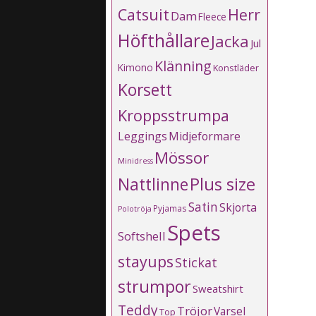
Catsuit
Herr
Dam
Fleece
Höfthållare
Jacka
Jul
Klänning
Kimono
Konstläder
Korsett
Kroppsstrumpa
Leggings
Midjeformare
Mössor
Minidress
Plus size
Nattlinne
Satin
Skjorta
Pyjamas
Polotröja
Spets
Softshell
stayups
Stickat
strumpor
Sweatshirt
Teddy
Tröjor
Varsel
Top