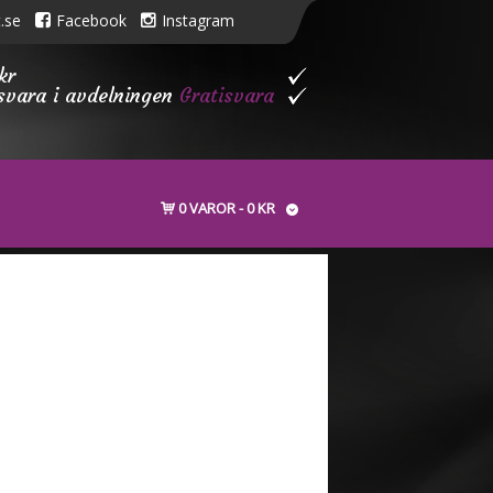
.se
Facebook
Instagram
kr
isvara i avdelningen
Gratisvara
0 VAROR
0 KR