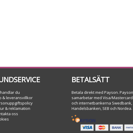
UNDSERVICE
BETALSÄTT
 handlar du
Betala direkt med Payson. Payso
 & leveransvillkor
samarbetar med Visa/Mastercard
rsonuppgiftspolicy
och internetbankerna Swedbank,
tur & reklamation
Handelsbanken, SEB och Nordea.
ntakta oss
okies