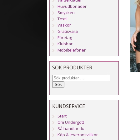
Huvudbonader
Smycken
Textil
Väskor
Gratisvara
Företag
Klubbar
Mobiltelefoner
SÖK PRODUKTER
Sök
KUNDSERVICE
Start
Om Undergott
Så handlar du
Köp & leveransvillkor