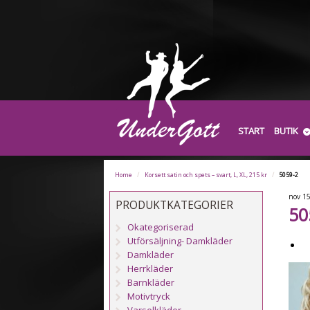
START
BUTIK
Home
/
Korsett satin och spets – svart, L, XL, 215 kr
/
5059-2
nov
1
PRODUKTKATEGORIER
50
Okategoriserad
Utförsäljning- Damkläder
Damkläder
Herrkläder
Barnkläder
Motivtryck
Varselkläder