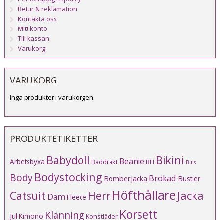
Retur & reklamation
Kontakta oss
Mitt konto
Till kassan
Varukorg
VARUKORG
Inga produkter i varukorgen.
PRODUKTETIKETTER
Babydoll
Bikini
Beanie
Arbetsbyxa
Baddräkt
BH
Blus
Bodystocking
Body
Brokad
Bomberjacka
Bustier
Höfthållare
Catsuit
Herr
Jacka
Dam
Fleece
Korsett
Klänning
Jul
Kimono
Konstläder