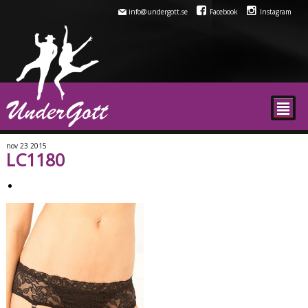
info@undergott.se
Facebook
Instagram
²
nov
23
2015
LC1180