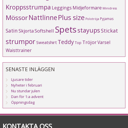
Kroppsstrumpa
Leggings
Midjeformare
Minidress
Plus size
Mössor
Nattlinne
Pyjamas
Polotröja
Spets
stayups
Stickat
Satin
Softshell
Skjorta
strumpor
Teddy
Tröjor
Varsel
Sweatshirt
Top
Waisttrainer
SENASTE INLÄGGEN
Ljusare tider
Nyheter i februari
Nu stundar julen
Dan för 1:a advent
Öppningsdag
KONTAKTA OSS