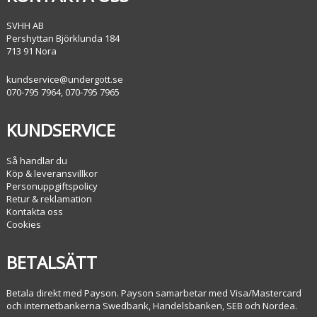
SVHH AB
Pershyttan Björklunda 184
713 91 Nora
kundservice@undergott.se
070-795 7964, 070-795 7965
KUNDSERVICE
Så handlar du
Köp & leveransvillkor
Personuppgiftspolicy
Retur & reklamation
Kontakta oss
Cookies
BETALSÄTT
Betala direkt med Payson. Payson samarbetar med Visa/Mastercard
och internetbankerna Swedbank, Handelsbanken, SEB och Nordea.