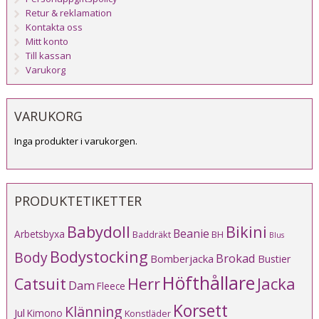
Retur & reklamation
Kontakta oss
Mitt konto
Till kassan
Varukorg
VARUKORG
Inga produkter i varukorgen.
PRODUKTETIKETTER
Babydoll
Bikini
Beanie
Arbetsbyxa
Baddräkt
BH
Blus
Bodystocking
Body
Brokad
Bomberjacka
Bustier
Höfthållare
Catsuit
Herr
Jacka
Dam
Fleece
Korsett
Klänning
Jul
Kimono
Konstläder