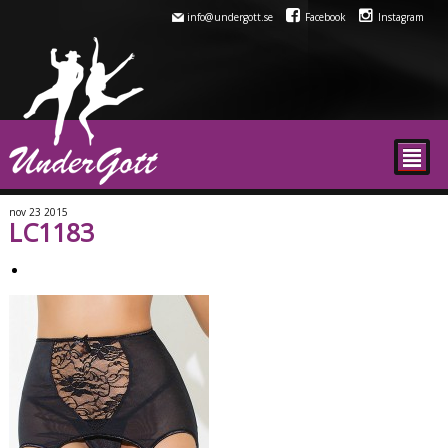
info@undergott.se
Facebook
Instagram
²
nov
23
2015
LC1183