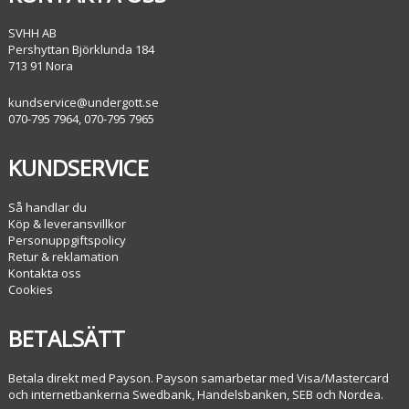
SVHH AB
Pershyttan Björklunda 184
713 91 Nora
kundservice@undergott.se
070-795 7964, 070-795 7965
KUNDSERVICE
Så handlar du
Köp & leveransvillkor
Personuppgiftspolicy
Retur & reklamation
Kontakta oss
Cookies
BETALSÄTT
Betala direkt med Payson. Payson samarbetar med Visa/Mastercard
och internetbankerna Swedbank, Handelsbanken, SEB och Nordea.