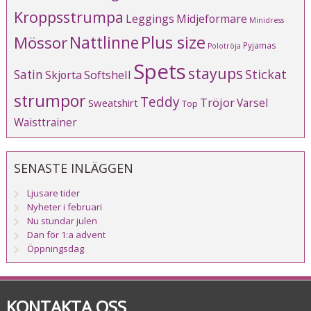
Kroppsstrumpa
Leggings
Midjeformare
Minidress
Plus size
Mössor
Nattlinne
Pyjamas
Polotröja
Spets
stayups
Stickat
Satin
Softshell
Skjorta
strumpor
Teddy
Tröjor
Varsel
Sweatshirt
Top
Waisttrainer
SENASTE INLÄGGEN
Ljusare tider
Nyheter i februari
Nu stundar julen
Dan för 1:a advent
Öppningsdag
KONTAKTA OSS