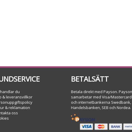
UNDSERVICE
BETALSÄTT
 handlar du
Betala direkt med Payson. Payso
 & leveransvillkor
samarbetar med Visa/Mastercard
rsonuppgiftspolicy
och internetbankerna Swedbank,
tur & reklamation
Handelsbanken, SEB och Nordea.
ntakta oss
okies