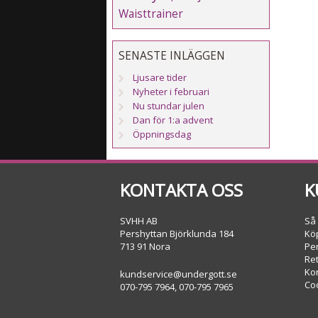
Waisttrainer
SENASTE INLÄGGEN
Ljusare tider
Nyheter i februari
Nu stundar julen
Dan för 1:a advent
Öppningsdag
KONTAKTA OSS
K
SVHH AB
Så
Pershyttan Björklunda 184
Köp
713 91 Nora
Pe
Re
Ko
kundservice@undergott.se
Co
070-795 7964, 070-795 7965