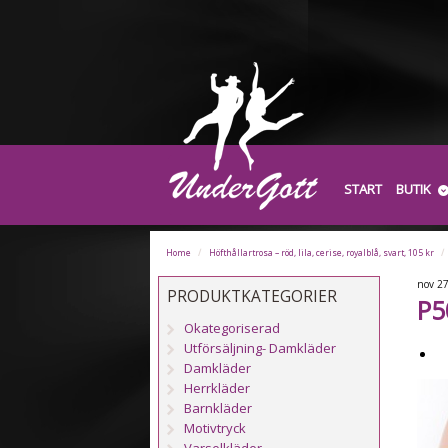
START
BUTIK
Home
/
Höfthållartrosa – röd, lila, cerise, royalblå, svart, 105 kr
/
nov
2
PRODUKTKATEGORIER
P5
Okategoriserad
Utförsäljning- Damkläder
Damkläder
Herrkläder
Barnkläder
Motivtryck
Varselkläder