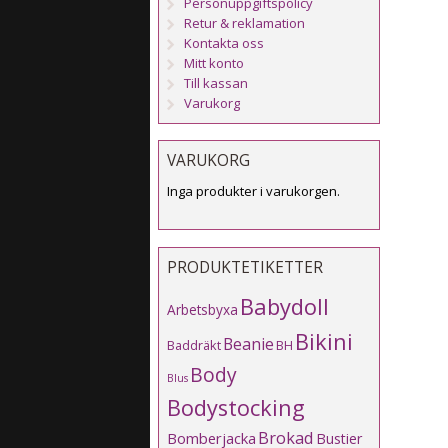
Personuppgiftspolicy
Retur & reklamation
Kontakta oss
Mitt konto
Till kassan
Varukorg
VARUKORG
Inga produkter i varukorgen.
PRODUKTETIKETTER
Babydoll
Arbetsbyxa
Bikini
Beanie
Baddräkt
BH
Body
Blus
Bodystocking
Brokad
Bomberjacka
Bustier