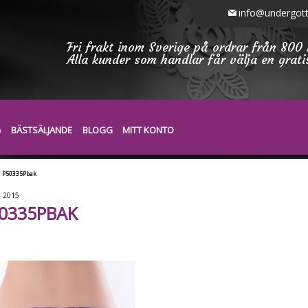
info@undergott
Fri frakt inom Sverige på ordrar från 800 
Alla kunder som handlar får välja en grat
BÄSTSÄLJANDE
BLOGG
MITT KONTO
P50335Pbak
7
2015
0335PBAK