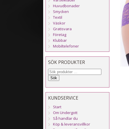
Huvudbonader
Smycken
Textil
Väskor
Gratisvara
Företag
Klubbar
Mobiltelefoner
SÖK PRODUKTER
Sök
KUNDSERVICE
Start
Om Undergott
Så handlar du
Köp & leveransvillkor