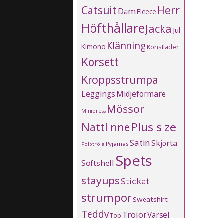
Catsuit
Herr
Dam
Fleece
Höfthållare
Jacka
Jul
Klänning
Kimono
Konstläder
Korsett
Kroppsstrumpa
Leggings
Midjeformare
Mössor
Minidress
Plus size
Nattlinne
Satin
Skjorta
Pyjamas
Polotröja
Spets
Softshell
stayups
Stickat
strumpor
Sweatshirt
Teddy
Tröjor
Varsel
Top