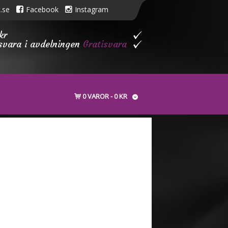
.se
Facebook
Instagram
kr
isvara i avdelningen
Gratisvara
0 VAROR
0 KR