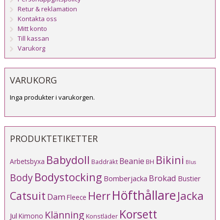
Retur & reklamation
Kontakta oss
Mitt konto
Till kassan
Varukorg
VARUKORG
Inga produkter i varukorgen.
PRODUKTETIKETTER
Babydoll
Bikini
Beanie
Arbetsbyxa
Baddräkt
BH
Blus
Bodystocking
Body
Brokad
Bomberjacka
Bustier
Höfthållare
Catsuit
Herr
Jacka
Dam
Fleece
Korsett
Klänning
Jul
Kimono
Konstläder