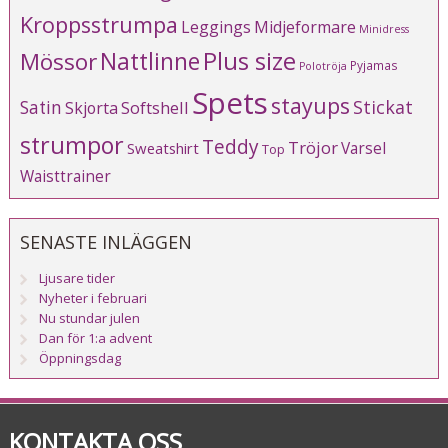
Kroppsstrumpa
Leggings
Midjeformare
Minidress
Plus size
Mössor
Nattlinne
Pyjamas
Polotröja
Spets
stayups
Stickat
Satin
Softshell
Skjorta
strumpor
Teddy
Tröjor
Varsel
Sweatshirt
Top
Waisttrainer
SENASTE INLÄGGEN
Ljusare tider
Nyheter i februari
Nu stundar julen
Dan för 1:a advent
Öppningsdag
KONTAKTA OSS