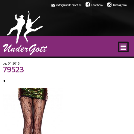
info@undergott.se
Facebook
Instagram
²
dec
01
2015
79523