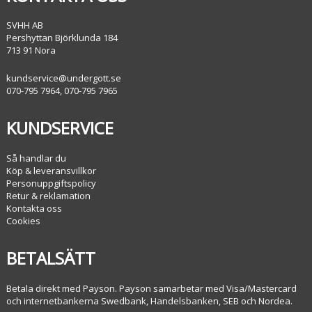
SVHH AB
Pershyttan Björklunda 184
713 91 Nora
kundservice@undergott.se
070-795 7964, 070-795 7965
KUNDSERVICE
Så handlar du
Köp & leveransvillkor
Personuppgiftspolicy
Retur & reklamation
Kontakta oss
Cookies
BETALSÄTT
Betala direkt med Payson. Payson samarbetar med Visa/Mastercard
och internetbankerna Swedbank, Handelsbanken, SEB och Nordea.