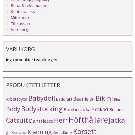
Retur & reklamation
Kontakta oss
Mitt konto
Till kassan
Varukorg
VARUKORG
Inga produkter i varukorgen.
PRODUKTETIKETTER
Babydoll
Bikini
Beanie
Arbetsbyxa
Baddräkt
BH
Blus
Bodystocking
Body
Brokad
Bomberjacka
Bustier
Höfthållare
Catsuit
Herr
Jacka
Dam
Fleece
Korsett
Klänning
Jul
Kimono
Konstläder