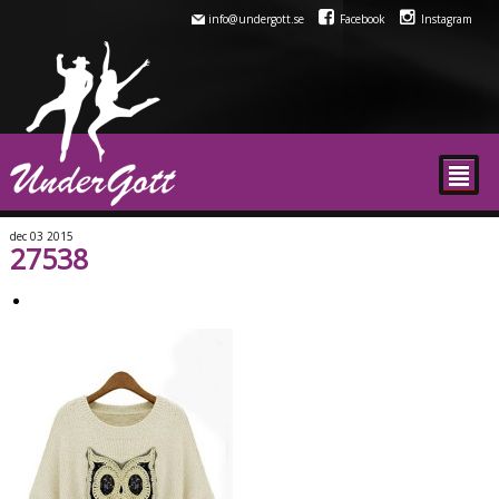
info@undergott.se
Facebook
Instagram
²
dec
03
2015
27538