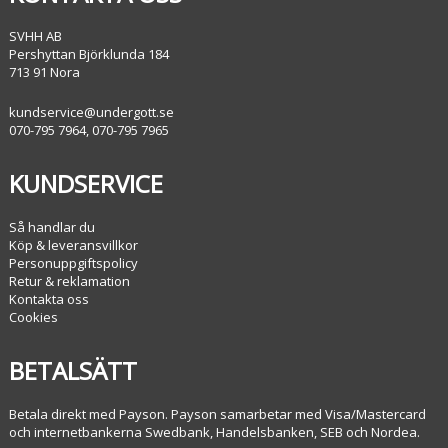
SVHH AB
Pershyttan Björklunda 184
713 91 Nora
kundservice@undergott.se
070-795 7964, 070-795 7965
KUNDSERVICE
Så handlar du
Köp & leveransvillkor
Personuppgiftspolicy
Retur & reklamation
Kontakta oss
Cookies
BETALSÄTT
Betala direkt med Payson. Payson samarbetar med Visa/Mastercard
och internetbankerna Swedbank, Handelsbanken, SEB och Nordea.