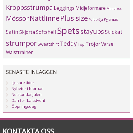
Kroppsstrumpa
Leggings
Midjeformare
Minidress
Plus size
Mössor
Nattlinne
Pyjamas
Polotröja
Spets
stayups
Stickat
Satin
Softshell
Skjorta
strumpor
Teddy
Tröjor
Varsel
Sweatshirt
Top
Waisttrainer
SENASTE INLÄGGEN
Ljusare tider
Nyheter i februari
Nu stundar julen
Dan för 1:a advent
Öppningsdag
KONTAKTA OSS