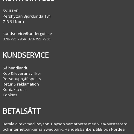
SVHH AB
Pershyttan Björklunda 184
713 91 Nora
kundservice@undergott.se
070-795 7964, 070-795 7965
KUNDSERVICE
Så handlar du
Köp & leveransvillkor
Personuppgiftspolicy
Retur & reklamation
Kontakta oss
Cookies
BETALSÄTT
Betala direkt med Payson. Payson samarbetar med Visa/Mastercard
och internetbankerna Swedbank, Handelsbanken, SEB och Nordea.