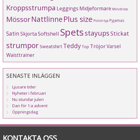
Kroppsstrumpa
Leggings
Midjeformare
Minidress
Plus size
Mössor
Nattlinne
Pyjamas
Polotröja
Spets
stayups
Stickat
Satin
Softshell
Skjorta
strumpor
Teddy
Tröjor
Varsel
Sweatshirt
Top
Waisttrainer
SENASTE INLÄGGEN
Ljusare tider
Nyheter i februari
Nu stundar julen
Dan för 1:a advent
Öppningsdag
KONTAKTA OSS