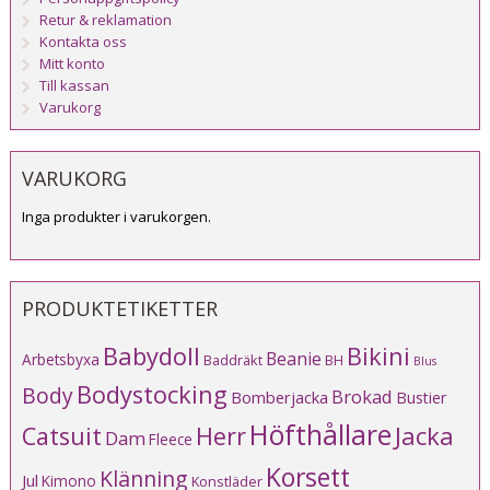
Retur & reklamation
Kontakta oss
Mitt konto
Till kassan
Varukorg
VARUKORG
Inga produkter i varukorgen.
PRODUKTETIKETTER
Babydoll
Bikini
Beanie
Arbetsbyxa
Baddräkt
BH
Blus
Bodystocking
Body
Brokad
Bomberjacka
Bustier
Höfthållare
Catsuit
Herr
Jacka
Dam
Fleece
Korsett
Klänning
Jul
Kimono
Konstläder