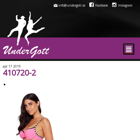
info@undergott.se
Facebook
Instagram
²
apr
17
2019
410720-2