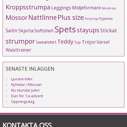
Kroppsstrumpa
Leggings
Midjeformare
Minidress
Plus size
Mössor
Nattlinne
Pyjamas
Polotröja
Spets
stayups
Stickat
Satin
Softshell
Skjorta
strumpor
Teddy
Tröjor
Varsel
Sweatshirt
Top
Waisttrainer
SENASTE INLÄGGEN
Ljusare tider
Nyheter i februari
Nu stundar julen
Dan för 1:a advent
Öppningsdag
KONTAKTA OSS