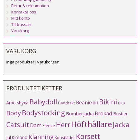
Retur & reklamation
Kontakta oss
Mitt konto
Till kassan
Varukorg
VARUKORG
Inga produkter i varukorgen.
PRODUKTETIKETTER
Babydoll
Bikini
Beanie
Arbetsbyxa
Baddräkt
BH
Blus
Bodystocking
Body
Brokad
Bomberjacka
Bustier
Höfthållare
Catsuit
Herr
Jacka
Dam
Fleece
Korsett
Klänning
Jul
Kimono
Konstläder