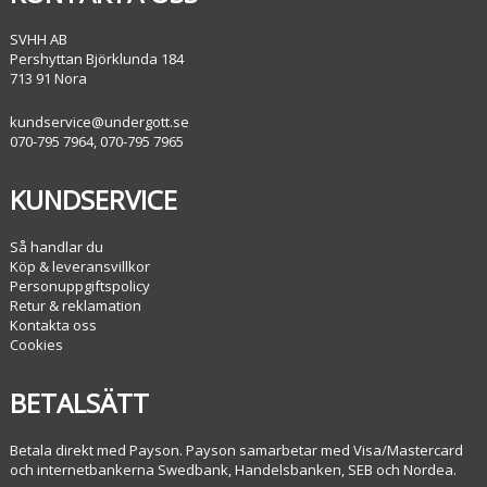
SVHH AB
Pershyttan Björklunda 184
713 91 Nora
kundservice@undergott.se
070-795 7964, 070-795 7965
KUNDSERVICE
Så handlar du
Köp & leveransvillkor
Personuppgiftspolicy
Retur & reklamation
Kontakta oss
Cookies
BETALSÄTT
Betala direkt med Payson. Payson samarbetar med Visa/Mastercard
och internetbankerna Swedbank, Handelsbanken, SEB och Nordea.