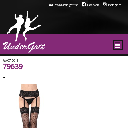
info@undergott.se
Facebook
Instagram
²
feb
07
2016
79639