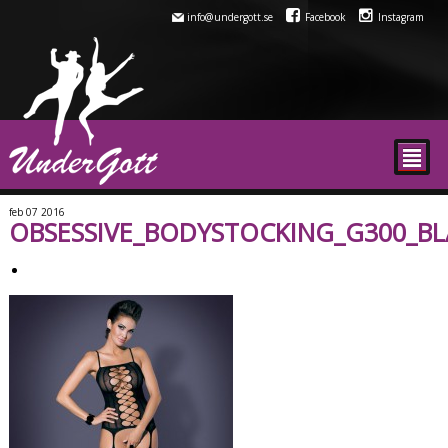
info@undergott.se
Facebook
Instagram
²
feb
07
2016
OBSESSIVE_BODYSTOCKING_G300_BL