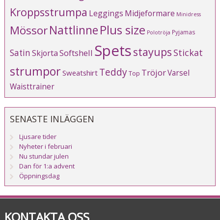
Kroppsstrumpa
Leggings
Midjeformare
Minidress
Plus size
Mössor
Nattlinne
Pyjamas
Polotröja
Spets
stayups
Stickat
Satin
Softshell
Skjorta
strumpor
Teddy
Tröjor
Varsel
Sweatshirt
Top
Waisttrainer
SENASTE INLÄGGEN
Ljusare tider
Nyheter i februari
Nu stundar julen
Dan för 1:a advent
Öppningsdag
KONTAKTA OSS