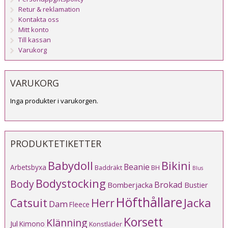
Retur & reklamation
Kontakta oss
Mitt konto
Till kassan
Varukorg
VARUKORG
Inga produkter i varukorgen.
PRODUKTETIKETTER
Babydoll
Bikini
Beanie
Arbetsbyxa
Baddräkt
BH
Blus
Bodystocking
Body
Brokad
Bomberjacka
Bustier
Höfthållare
Catsuit
Herr
Jacka
Dam
Fleece
Korsett
Klänning
Jul
Kimono
Konstläder