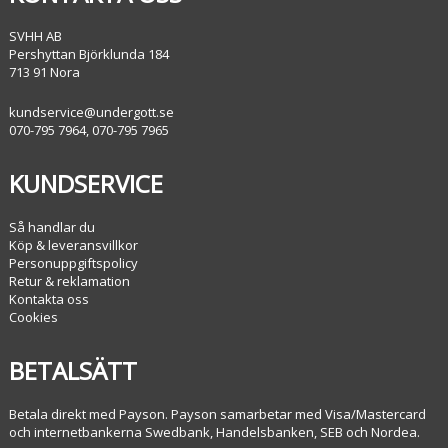
SVHH AB
Pershyttan Björklunda 184
713 91 Nora
kundservice@undergott.se
070-795 7964, 070-795 7965
KUNDSERVICE
Så handlar du
Köp & leveransvillkor
Personuppgiftspolicy
Retur & reklamation
Kontakta oss
Cookies
BETALSÄTT
Betala direkt med Payson. Payson samarbetar med Visa/Mastercard
och internetbankerna Swedbank, Handelsbanken, SEB och Nordea.