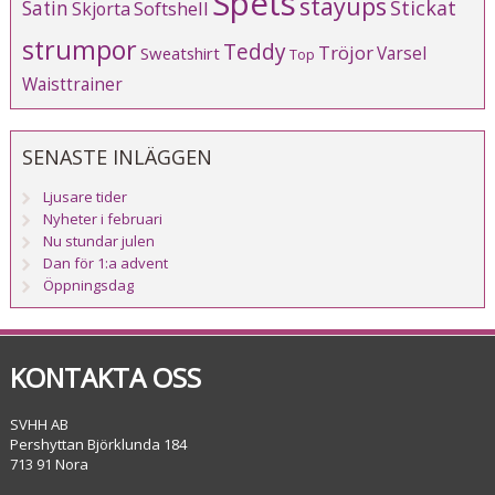
Spets
stayups
Stickat
Satin
Softshell
Skjorta
strumpor
Teddy
Tröjor
Varsel
Sweatshirt
Top
Waisttrainer
SENASTE INLÄGGEN
Ljusare tider
Nyheter i februari
Nu stundar julen
Dan för 1:a advent
Öppningsdag
KONTAKTA OSS
SVHH AB
Pershyttan Björklunda 184
713 91 Nora