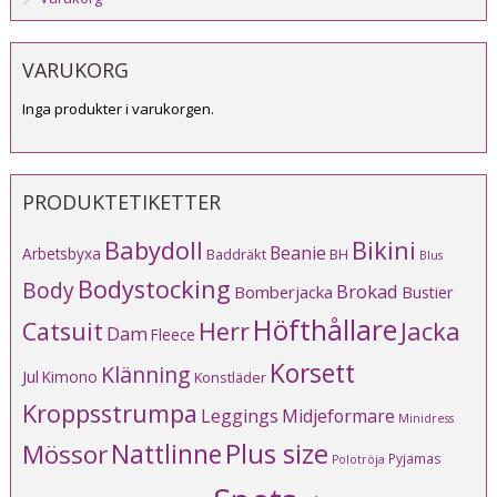
VARUKORG
Inga produkter i varukorgen.
PRODUKTETIKETTER
Babydoll
Bikini
Beanie
Arbetsbyxa
Baddräkt
BH
Blus
Bodystocking
Body
Brokad
Bomberjacka
Bustier
Höfthållare
Catsuit
Herr
Jacka
Dam
Fleece
Korsett
Klänning
Jul
Kimono
Konstläder
Kroppsstrumpa
Leggings
Midjeformare
Minidress
Plus size
Mössor
Nattlinne
Pyjamas
Polotröja