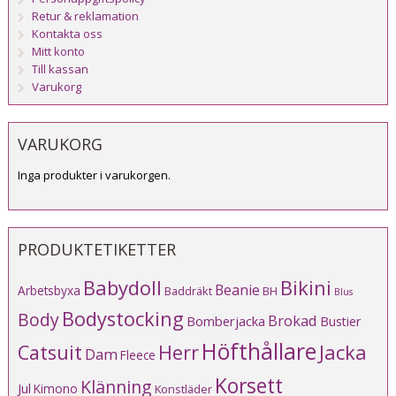
Retur & reklamation
Kontakta oss
Mitt konto
Till kassan
Varukorg
VARUKORG
Inga produkter i varukorgen.
PRODUKTETIKETTER
Babydoll
Bikini
Beanie
Arbetsbyxa
Baddräkt
BH
Blus
Bodystocking
Body
Brokad
Bomberjacka
Bustier
Höfthållare
Catsuit
Herr
Jacka
Dam
Fleece
Korsett
Klänning
Jul
Kimono
Konstläder