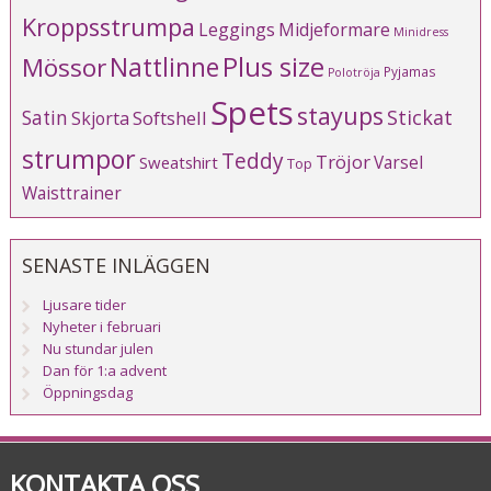
Kroppsstrumpa
Leggings
Midjeformare
Minidress
Plus size
Mössor
Nattlinne
Pyjamas
Polotröja
Spets
stayups
Stickat
Satin
Softshell
Skjorta
strumpor
Teddy
Tröjor
Varsel
Sweatshirt
Top
Waisttrainer
SENASTE INLÄGGEN
Ljusare tider
Nyheter i februari
Nu stundar julen
Dan för 1:a advent
Öppningsdag
KONTAKTA OSS