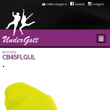
info@undergott.se
Facebook
Instagram
²
okt
23
2022
CB45FLGUL