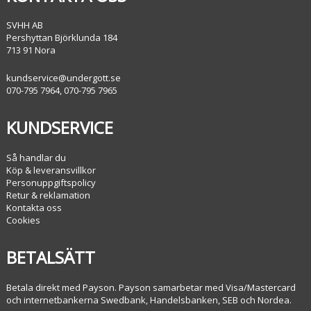
SVHH AB
Pershyttan Björklunda 184
713 91 Nora
kundservice@undergott.se
070-795 7964, 070-795 7965
KUNDSERVICE
Så handlar du
Köp & leveransvillkor
Personuppgiftspolicy
Retur & reklamation
Kontakta oss
Cookies
BETALSÄTT
Betala direkt med Payson. Payson samarbetar med Visa/Mastercard
och internetbankerna Swedbank, Handelsbanken, SEB och Nordea.