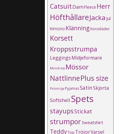
Catsuit
Herr
Dam
Fleece
Höfthållare
Jacka
Jul
Klänning
Kimono
Konstläder
Korsett
Kroppsstrumpa
Leggings
Midjeformare
Mössor
Minidress
Plus size
Nattlinne
Satin
Skjorta
Pyjamas
Polotröja
Spets
Softshell
stayups
Stickat
strumpor
Sweatshirt
Teddy
Tröjor
Varsel
Top