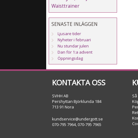
Waisttrainer
SENASTE INLÄGGEN
Ljusare tider
Nyheter i februari
Nu stundar julen
Dan för 1:a advent
Öppningsdag
KONTAKTA OSS
K
SVHH AB
Så
Pershyttan Björklunda 184
Köp
713 91 Nora
Pe
Re
Ko
kundservice@undergott.se
Co
070-795 7964, 070-795 7965