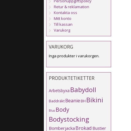
Personuppgiftspolicy
Retur & reklamation
Kontakta oss
Mitt konto
Till kassan
Varukorg
VARUKORG
Inga produkter i varukorgen.
PRODUKTETIKETTER
Babydoll
Arbetsbyxa
Bikini
Beanie
Baddräkt
BH
Body
Blus
Bodystocking
Brokad
Bomberjacka
Bustier