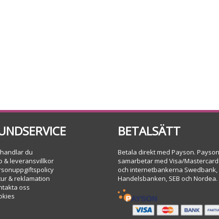
UNDSERVICE
BETALSÄTT
 handlar du
Betala direkt med Payson. Payso
 & leveransvillkor
samarbetar med Visa/Mastercard
rsonuppgiftspolicy
och internetbankerna Swedbank,
tur & reklamation
Handelsbanken, SEB och Nordea.
ntakta oss
okies