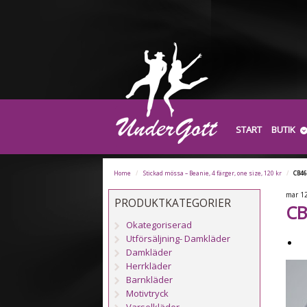
START
BUTIK
Home
/
Stickad mössa – Beanie, 4 färger, one size, 120 kr
/
CB4
mar
1
PRODUKTKATEGORIER
CB
Okategoriserad
Utförsäljning- Damkläder
Damkläder
Herrkläder
Barnkläder
Motivtryck
Varselkläder