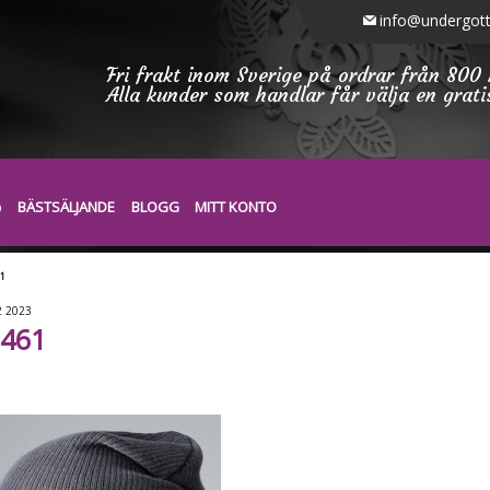
info@undergott
Fri frakt inom Sverige på ordrar från 800 
Alla kunder som handlar får välja en grat
BÄSTSÄLJANDE
BLOGG
MITT KONTO
61
2
2023
461