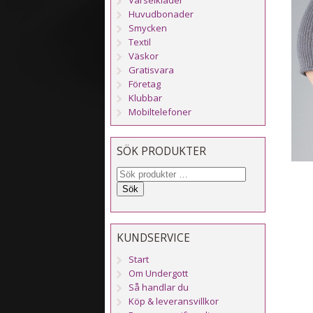
Huvudbonader
Smycken
Textil
Väskor
Gratisvara
Företag
Klubbar
Mobiltelefoner
SÖK PRODUKTER
Sök
KUNDSERVICE
Start
Om Undergott
Så handlar du
Köp & leveransvillkor