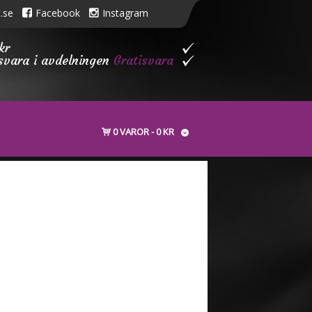
.se
Facebook
Instagram
kr
isvara i avdelningen
Gratisvara
0 VAROR
0 KR