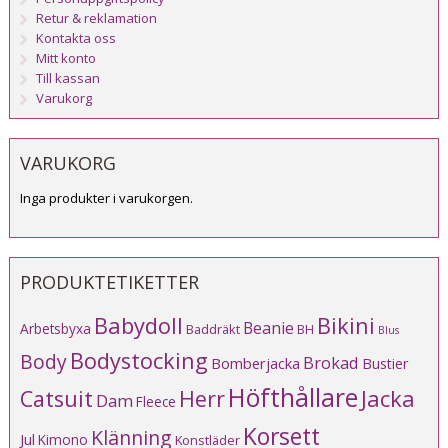
Retur & reklamation
Kontakta oss
Mitt konto
Till kassan
Varukorg
VARUKORG
Inga produkter i varukorgen.
PRODUKTETIKETTER
Babydoll
Bikini
Beanie
Arbetsbyxa
Baddräkt
BH
Blus
Bodystocking
Body
Brokad
Bomberjacka
Bustier
Höfthållare
Catsuit
Herr
Jacka
Dam
Fleece
Korsett
Klänning
Jul
Kimono
Konstläder