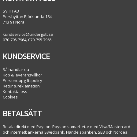
SVHH AB
Pershyttan Björklunda 184
713 91 Nora
kundservice@undergott.se
070-795 7964, 070-795 7965
KUNDSERVICE
Så handlar du
Köp & leveransvillkor
Personuppgiftspolicy
Retur & reklamation
Kontakta oss
Cookies
BETALSÄTT
Betala direkt med Payson. Payson samarbetar med Visa/Mastercard
och internetbankerna Swedbank, Handelsbanken, SEB och Nordea.