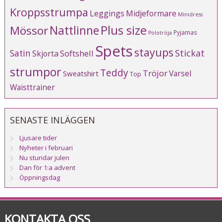
Kroppsstrumpa
Leggings
Midjeformare
Minidress
Plus size
Mössor
Nattlinne
Pyjamas
Polotröja
Spets
stayups
Stickat
Satin
Softshell
Skjorta
strumpor
Teddy
Tröjor
Varsel
Sweatshirt
Top
Waisttrainer
SENASTE INLÄGGEN
Ljusare tider
Nyheter i februari
Nu stundar julen
Dan för 1:a advent
Öppningsdag
KONTAKTA OSS