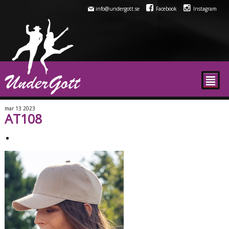
info@undergott.se
Facebook
Instagram
²
mar
13
2023
AT108