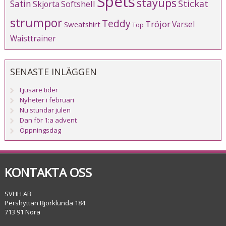
Spets
stayups
Stickat
Satin
Softshell
Skjorta
strumpor
Teddy
Tröjor
Varsel
Sweatshirt
Top
Waisttrainer
SENASTE INLÄGGEN
Ljusare tider
Nyheter i februari
Nu stundar julen
Dan för 1:a advent
Öppningsdag
KONTAKTA OSS
SVHH AB
Pershyttan Björklunda 184
713 91 Nora