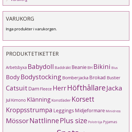
VARUKORG
Inga produkter i varukorgen.
PRODUKTETIKETTER
Babydoll
Bikini
Beanie
Arbetsbyxa
Baddräkt
BH
Blus
Bodystocking
Body
Brokad
Bomberjacka
Bustier
Höfthållare
Catsuit
Herr
Jacka
Dam
Fleece
Korsett
Klänning
Jul
Kimono
Konstläder
Kroppsstrumpa
Leggings
Midjeformare
Minidress
Plus size
Mössor
Nattlinne
Pyjamas
Polotröja