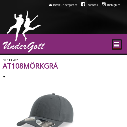
info@undergott.se
Facebook
Instagram
²
mar
13
2023
AT108MÖRKGRÅ