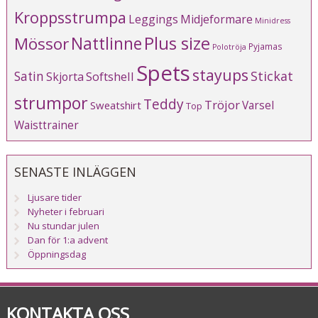
Kroppsstrumpa
Leggings
Midjeformare
Minidress
Plus size
Mössor
Nattlinne
Pyjamas
Polotröja
Spets
stayups
Stickat
Satin
Softshell
Skjorta
strumpor
Teddy
Tröjor
Varsel
Sweatshirt
Top
Waisttrainer
SENASTE INLÄGGEN
Ljusare tider
Nyheter i februari
Nu stundar julen
Dan för 1:a advent
Öppningsdag
KONTAKTA OSS