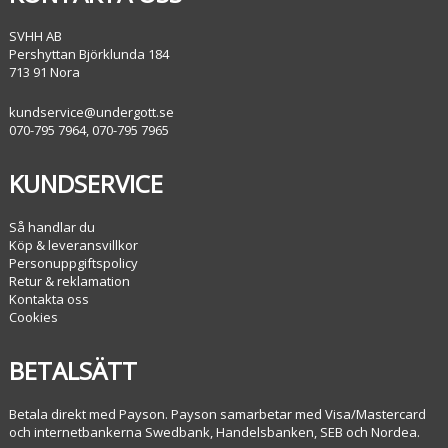
SVHH AB
Pershyttan Björklunda 184
713 91 Nora
kundservice@undergott.se
070-795 7964, 070-795 7965
KUNDSERVICE
Så handlar du
Köp & leveransvillkor
Personuppgiftspolicy
Retur & reklamation
Kontakta oss
Cookies
BETALSÄTT
Betala direkt med Payson. Payson samarbetar med Visa/Mastercard
och internetbankerna Swedbank, Handelsbanken, SEB och Nordea.