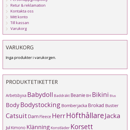
Retur & reklamation
Kontakta oss
Mitt konto
Till kassan
Varukorg
VARUKORG
Inga produkter i varukorgen.
PRODUKTETIKETTER
Babydoll
Bikini
Beanie
Arbetsbyxa
Baddräkt
BH
Blus
Bodystocking
Body
Brokad
Bomberjacka
Bustier
Höfthållare
Catsuit
Herr
Jacka
Dam
Fleece
Korsett
Klänning
Jul
Kimono
Konstläder