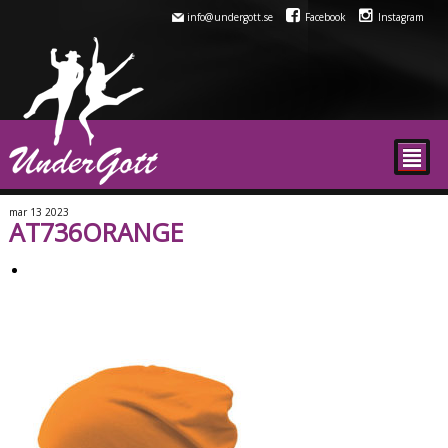
info@undergott.se
Facebook
Instagram
²
mar
13
2023
AT736ORANGE