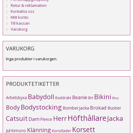
Retur & reklamation
Kontakta oss
Mitt konto
Till kassan
Varukorg
VARUKORG
Inga produkter i varukorgen.
PRODUKTETIKETTER
Babydoll
Bikini
Beanie
Arbetsbyxa
Baddräkt
BH
Blus
Bodystocking
Body
Brokad
Bomberjacka
Bustier
Höfthållare
Catsuit
Herr
Jacka
Dam
Fleece
Korsett
Klänning
Jul
Kimono
Konstläder