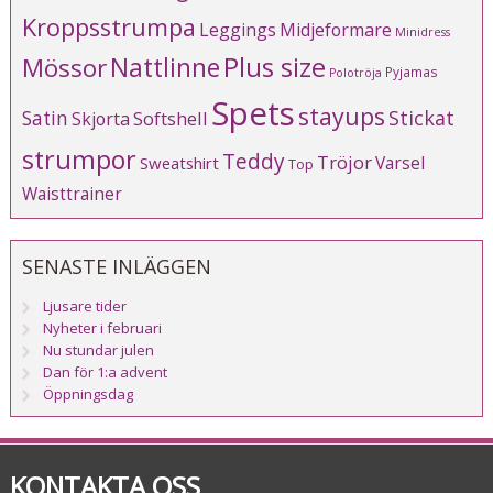
Kroppsstrumpa
Leggings
Midjeformare
Minidress
Plus size
Mössor
Nattlinne
Pyjamas
Polotröja
Spets
stayups
Stickat
Satin
Softshell
Skjorta
strumpor
Teddy
Tröjor
Varsel
Sweatshirt
Top
Waisttrainer
SENASTE INLÄGGEN
Ljusare tider
Nyheter i februari
Nu stundar julen
Dan för 1:a advent
Öppningsdag
KONTAKTA OSS