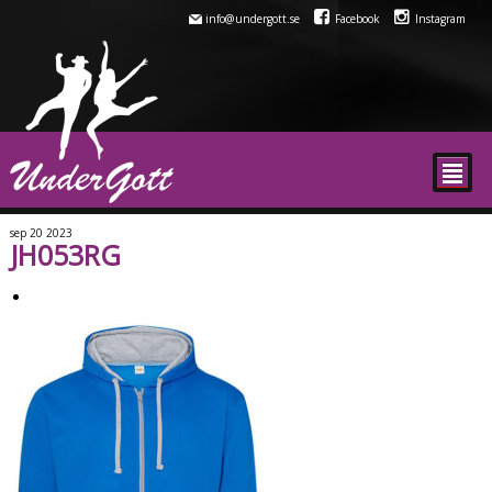
info@undergott.se
Facebook
Instagram
²
sep
20
2023
JH053RG