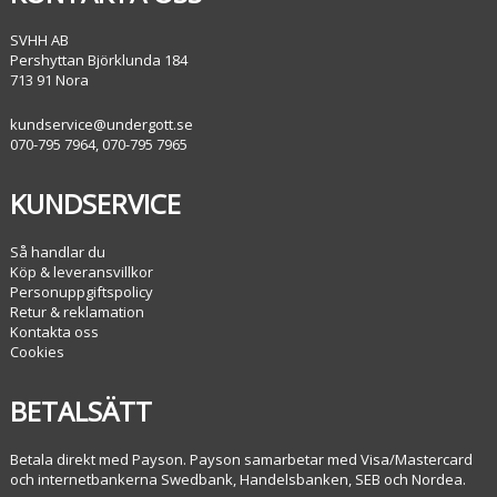
SVHH AB
Pershyttan Björklunda 184
713 91 Nora
kundservice@undergott.se
070-795 7964, 070-795 7965
KUNDSERVICE
Så handlar du
Köp & leveransvillkor
Personuppgiftspolicy
Retur & reklamation
Kontakta oss
Cookies
BETALSÄTT
Betala direkt med Payson. Payson samarbetar med Visa/Mastercard
och internetbankerna Swedbank, Handelsbanken, SEB och Nordea.