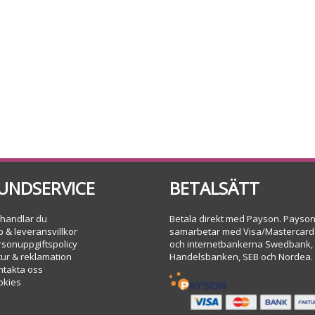
UNDSERVICE
BETALSÄTT
 handlar du
Betala direkt med Payson. Payso
 & leveransvillkor
samarbetar med Visa/Mastercard
rsonuppgiftspolicy
och internetbankerna Swedbank,
tur & reklamation
Handelsbanken, SEB och Nordea.
ntakta oss
okies