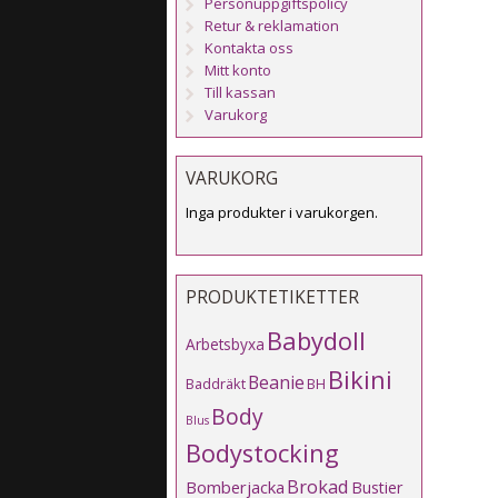
Personuppgiftspolicy
Retur & reklamation
Kontakta oss
Mitt konto
Till kassan
Varukorg
VARUKORG
Inga produkter i varukorgen.
PRODUKTETIKETTER
Babydoll
Arbetsbyxa
Bikini
Beanie
Baddräkt
BH
Body
Blus
Bodystocking
Brokad
Bomberjacka
Bustier