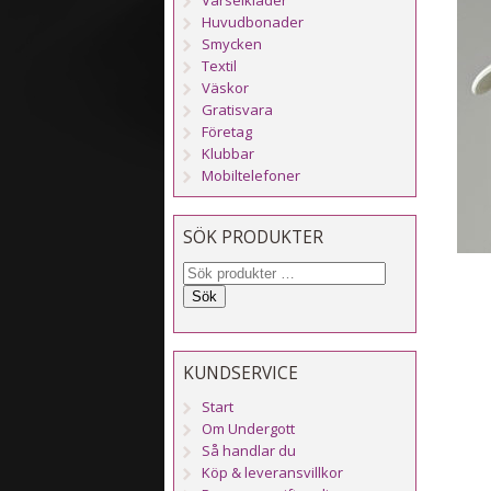
Huvudbonader
Smycken
Textil
Väskor
Gratisvara
Företag
Klubbar
Mobiltelefoner
SÖK PRODUKTER
Sök
KUNDSERVICE
Start
Om Undergott
Så handlar du
Köp & leveransvillkor