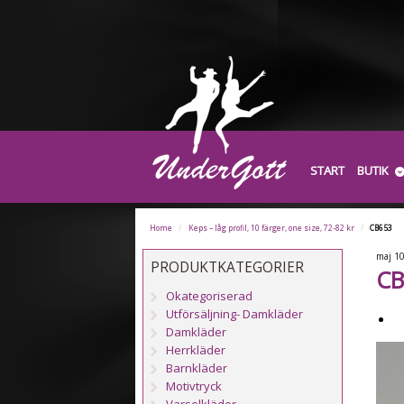
START
BUTIK
Home
/
Keps – låg profil, 10 färger, one size, 72-82 kr
/
CB653
maj
1
PRODUKTKATEGORIER
CB
Okategoriserad
Utförsäljning- Damkläder
Damkläder
Herrkläder
Barnkläder
Motivtryck
Varselkläder