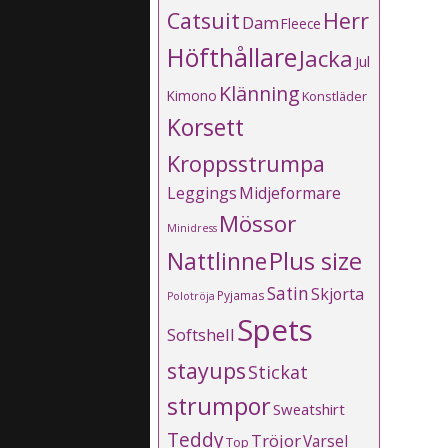
Catsuit
Herr
Dam
Fleece
Höfthållare
Jacka
Jul
Klänning
Kimono
Konstläder
Korsett
Kroppsstrumpa
Leggings
Midjeformare
Mössor
Minidress
Plus size
Nattlinne
Satin
Skjorta
Pyjamas
Polotröja
Spets
Softshell
stayups
Stickat
strumpor
Sweatshirt
Teddy
Tröjor
Varsel
Top