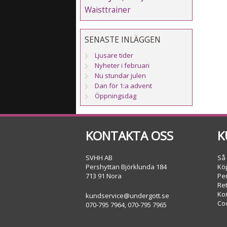
Waisttrainer
SENASTE INLÄGGEN
Ljusare tider
Nyheter i februari
Nu stundar julen
Dan för 1:a advent
Öppningsdag
KONTAKTA OSS
K
SVHH AB
Så
Pershyttan Björklunda 184
Köp
713 91 Nora
Pe
Re
Ko
kundservice@undergott.se
Co
070-795 7964, 070-795 7965