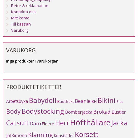
Retur & reklamation
Kontakta oss
Mitt konto
Till kassan
Varukorg
VARUKORG
Inga produkter i varukorgen.
PRODUKTETIKETTER
Babydoll
Bikini
Beanie
Arbetsbyxa
Baddräkt
BH
Blus
Bodystocking
Body
Brokad
Bomberjacka
Bustier
Höfthållare
Catsuit
Herr
Jacka
Dam
Fleece
Korsett
Klänning
Jul
Kimono
Konstläder