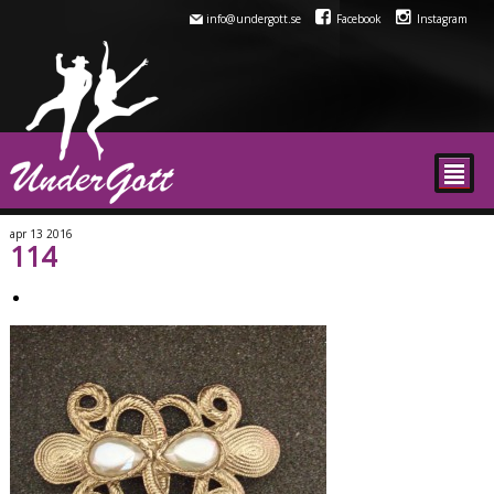
info@undergott.se
Facebook
Instagram
²
apr
13
2016
114