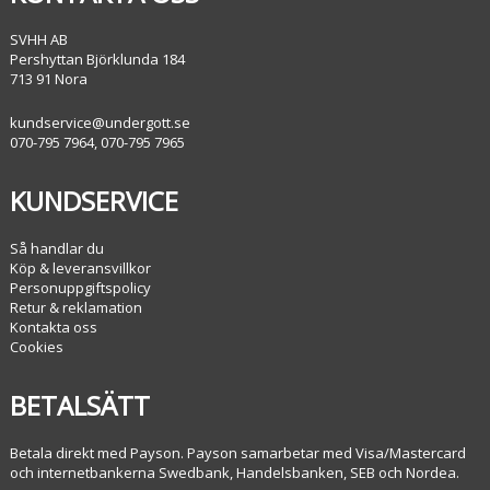
SVHH AB
Pershyttan Björklunda 184
713 91 Nora
kundservice@undergott.se
070-795 7964, 070-795 7965
KUNDSERVICE
Så handlar du
Köp & leveransvillkor
Personuppgiftspolicy
Retur & reklamation
Kontakta oss
Cookies
BETALSÄTT
Betala direkt med Payson. Payson samarbetar med Visa/Mastercard
och internetbankerna Swedbank, Handelsbanken, SEB och Nordea.