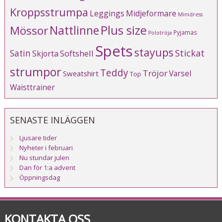
Kroppsstrumpa
Leggings
Midjeformare
Minidress
Plus size
Mössor
Nattlinne
Pyjamas
Polotröja
Spets
stayups
Stickat
Satin
Softshell
Skjorta
strumpor
Teddy
Tröjor
Varsel
Sweatshirt
Top
Waisttrainer
SENASTE INLÄGGEN
Ljusare tider
Nyheter i februari
Nu stundar julen
Dan för 1:a advent
Öppningsdag
KONTAKTA OSS