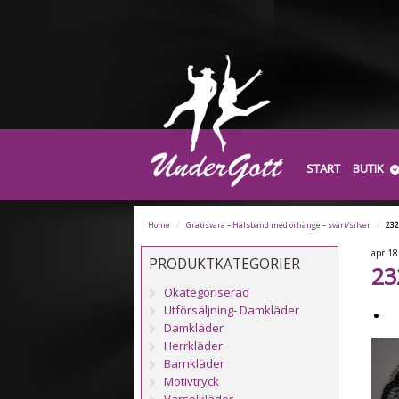
START
BUTIK
Home
/
Gratisvara – Halsband med örhänge – svart/silver
/
23
apr
18
PRODUKTKATEGORIER
23
Okategoriserad
Utförsäljning- Damkläder
Damkläder
Herrkläder
Barnkläder
Motivtryck
Varselkläder