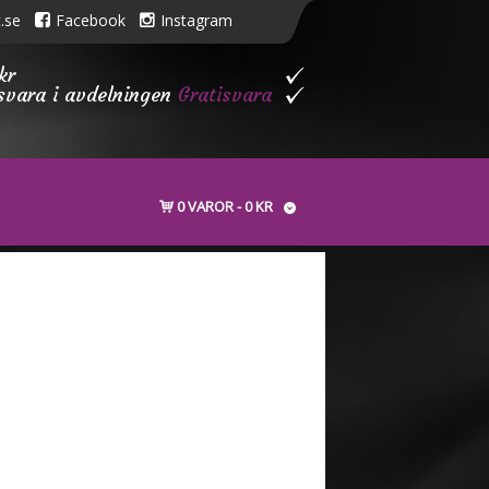
.se
Facebook
Instagram
kr
isvara i avdelningen
Gratisvara
0 VAROR
0 KR