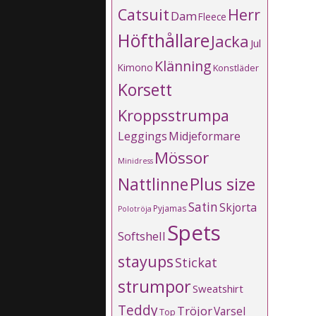
Catsuit
Herr
Dam
Fleece
Höfthållare
Jacka
Jul
Klänning
Kimono
Konstläder
Korsett
Kroppsstrumpa
Leggings
Midjeformare
Mössor
Minidress
Plus size
Nattlinne
Satin
Skjorta
Pyjamas
Polotröja
Spets
Softshell
stayups
Stickat
strumpor
Sweatshirt
Teddy
Tröjor
Varsel
Top