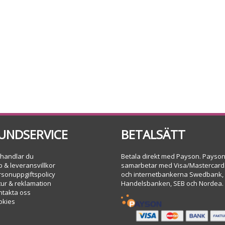
UNDSERVICE
BETALSÄTT
 handlar du
Betala direkt med Payson. Payso
 & leveransvillkor
samarbetar med Visa/Mastercard
rsonuppgiftspolicy
och internetbankerna Swedbank,
tur & reklamation
Handelsbanken, SEB och Nordea.
ntakta oss
okies