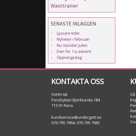
Waisttrainer
SENASTE INLÄGGEN
Ljusare tider
Nyheter i februari
Nu stundar julen
Dan för 1:a advent
Öppningsdag
KONTAKTA OSS
K
SVHH AB
Så
Pershyttan Björklunda 184
Köp
713 91 Nora
Pe
Re
Ko
kundservice@undergott.se
Co
070-795 7964, 070-795 7965