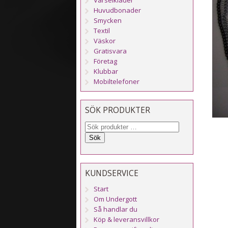
Huvudbonader
Smycken
Textil
Väskor
Gratisvara
Företag
Klubbar
Mobiltelefoner
SÖK PRODUKTER
Sök
KUNDSERVICE
Start
Om Undergott
Så handlar du
Köp & leveransvillkor