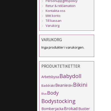
Personuppgiftspolicy
Retur & reklamation
Kontakta oss
Mitt konto
Till kassan
Varukorg
VARUKORG
Inga produkter i varukorgen.
PRODUKTETIKETTER
Babydoll
Arbetsbyxa
Bikini
Beanie
Baddräkt
BH
Body
Blus
Bodystocking
Brokad
Bomberjacka
Bustier