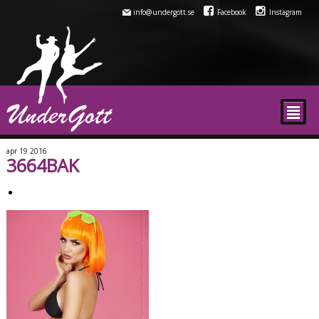
info@undergott.se
Facebook
Instagram
²
apr
19
2016
3664BAK