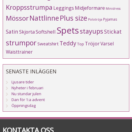
Kroppsstrumpa
Leggings
Midjeformare
Minidress
Plus size
Mössor
Nattlinne
Pyjamas
Polotröja
Spets
stayups
Stickat
Satin
Softshell
Skjorta
strumpor
Teddy
Tröjor
Varsel
Sweatshirt
Top
Waisttrainer
SENASTE INLÄGGEN
Ljusare tider
Nyheter i februari
Nu stundar julen
Dan för 1:a advent
Öppningsdag
KONTAKTA OSS