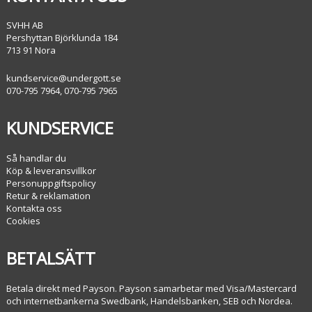
SVHH AB
Pershyttan Björklunda 184
713 91 Nora
kundservice@undergott.se
070-795 7964, 070-795 7965
KUNDSERVICE
Så handlar du
Köp & leveransvillkor
Personuppgiftspolicy
Retur & reklamation
Kontakta oss
Cookies
BETALSÄTT
Betala direkt med Payson. Payson samarbetar med Visa/Mastercard
och internetbankerna Swedbank, Handelsbanken, SEB och Nordea.