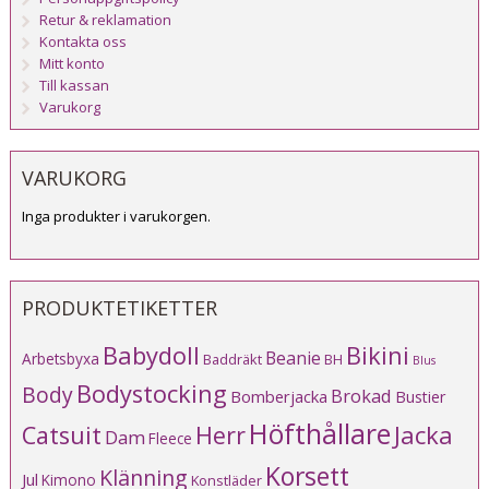
Retur & reklamation
Kontakta oss
Mitt konto
Till kassan
Varukorg
VARUKORG
Inga produkter i varukorgen.
PRODUKTETIKETTER
Babydoll
Bikini
Beanie
Arbetsbyxa
Baddräkt
BH
Blus
Bodystocking
Body
Brokad
Bomberjacka
Bustier
Höfthållare
Catsuit
Herr
Jacka
Dam
Fleece
Korsett
Klänning
Jul
Kimono
Konstläder