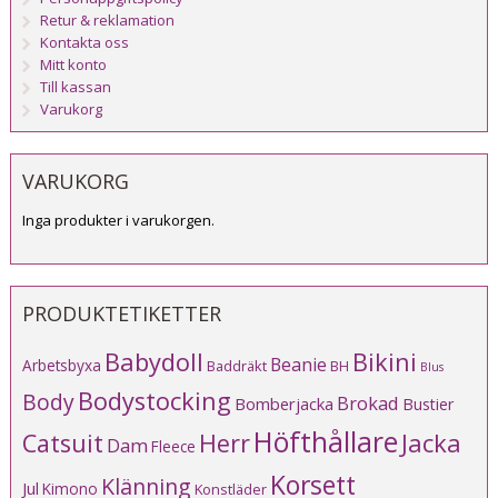
Retur & reklamation
Kontakta oss
Mitt konto
Till kassan
Varukorg
VARUKORG
Inga produkter i varukorgen.
PRODUKTETIKETTER
Babydoll
Bikini
Beanie
Arbetsbyxa
Baddräkt
BH
Blus
Bodystocking
Body
Brokad
Bomberjacka
Bustier
Höfthållare
Catsuit
Herr
Jacka
Dam
Fleece
Korsett
Klänning
Jul
Kimono
Konstläder