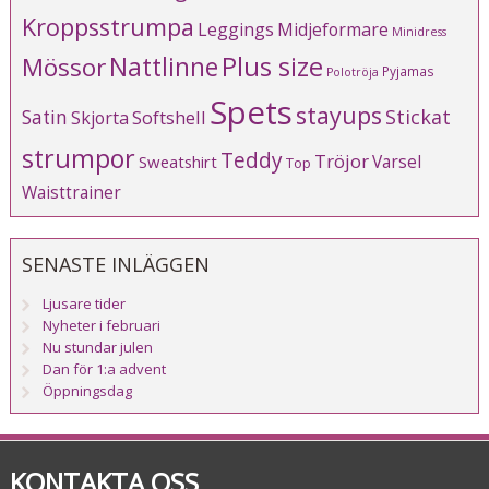
Kroppsstrumpa
Leggings
Midjeformare
Minidress
Plus size
Mössor
Nattlinne
Pyjamas
Polotröja
Spets
stayups
Stickat
Satin
Softshell
Skjorta
strumpor
Teddy
Tröjor
Varsel
Sweatshirt
Top
Waisttrainer
SENASTE INLÄGGEN
Ljusare tider
Nyheter i februari
Nu stundar julen
Dan för 1:a advent
Öppningsdag
KONTAKTA OSS