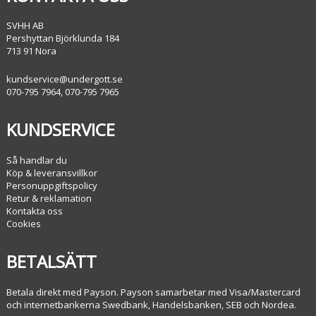
SVHH AB
Pershyttan Björklunda 184
713 91 Nora
kundservice@undergott.se
070-795 7964, 070-795 7965
KUNDSERVICE
Så handlar du
Köp & leveransvillkor
Personuppgiftspolicy
Retur & reklamation
Kontakta oss
Cookies
BETALSÄTT
Betala direkt med Payson. Payson samarbetar med Visa/Mastercard
och internetbankerna Swedbank, Handelsbanken, SEB och Nordea.