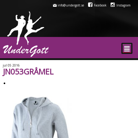
info@undergott.se
Facebook
Instagram
²
jul
05
2016
JN053GRÅMEL