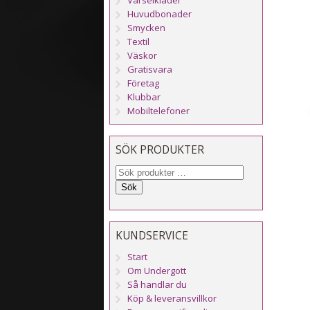
Huvudbonader
Smycken
Textil
Väskor
Gratisvara
Företag
Klubbar
Mobiltelefoner
SÖK PRODUKTER
Sök
KUNDSERVICE
Start
Om Undergott
Så handlar du
Köp & leveransvillkor