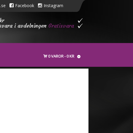
.se
Facebook
Instagram
kr
isvara i avdelningen
Gratisvara
0 VAROR
0 KR