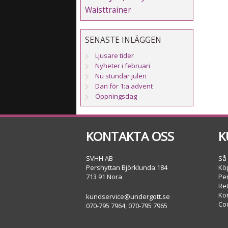
Waisttrainer
SENASTE INLÄGGEN
Ljusare tider
Nyheter i februari
Nu stundar julen
Dan för 1:a advent
Öppningsdag
KONTAKTA OSS
K
SVHH AB
Så
Pershyttan Björklunda 184
Köp
713 91 Nora
Pe
Re
Ko
kundservice@undergott.se
Co
070-795 7964, 070-795 7965