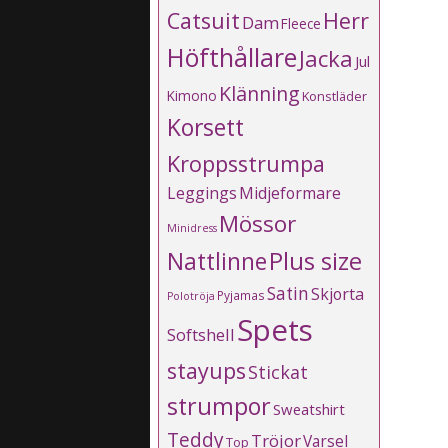
Catsuit
Herr
Dam
Fleece
Höfthållare
Jacka
Jul
Klänning
Kimono
Konstläder
Korsett
Kroppsstrumpa
Leggings
Midjeformare
Mössor
Minidress
Plus size
Nattlinne
Satin
Skjorta
Pyjamas
Polotröja
Spets
Softshell
stayups
Stickat
strumpor
Sweatshirt
Teddy
Tröjor
Varsel
Top