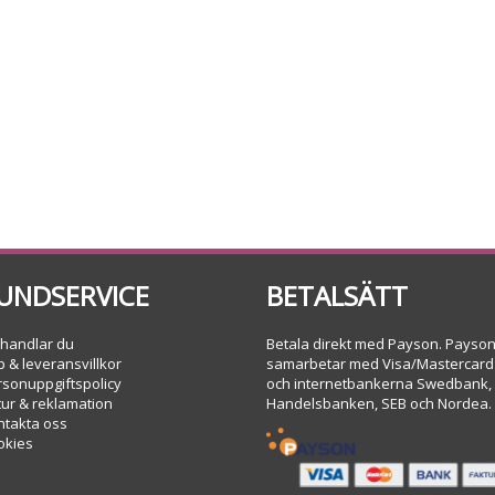
UNDSERVICE
BETALSÄTT
 handlar du
Betala direkt med Payson. Payso
 & leveransvillkor
samarbetar med Visa/Mastercard
rsonuppgiftspolicy
och internetbankerna Swedbank,
tur & reklamation
Handelsbanken, SEB och Nordea.
ntakta oss
okies