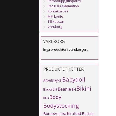
Personuppgiftspolicy
Retur & reklamation
Kontakta oss
Mitt konto
Till kassan
Varukorg
VARUKORG
Inga produkter i varukorgen.
PRODUKTETIKETTER
Babydoll
Arbetsbyxa
Bikini
Beanie
Baddräkt
BH
Body
Blus
Bodystocking
Brokad
Bomberjacka
Bustier