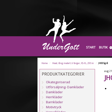
START
BUTIK
Home
/
Hood, lång modell, 6 färger, XS-XL, 295 kr
/
JH005grå
aug
2
PRODUKTKATEGORIER
JH
Okategoriserad
Utförsäljning- Damkläder
Damkläder
Herrkläder
Barnkläder
Motivtryck
Varselkläder