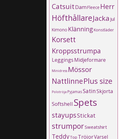
Catsuit
Herr
Dam
Fleece
Höfthållare
Jacka
Jul
Klänning
Kimono
Konstläder
Korsett
Kroppsstrumpa
Leggings
Midjeformare
Mössor
Minidress
Plus size
Nattlinne
Satin
Skjorta
Pyjamas
Polotröja
Spets
Softshell
stayups
Stickat
strumpor
Sweatshirt
Teddy
Tröjor
Varsel
Top