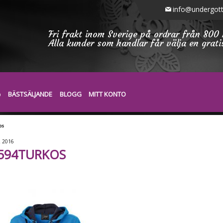
info@undergott
Fri frakt inom Sverige på ordrar från 800 
Alla kunder som handlar får välja en grat
BÄSTSÄLJANDE
BLOGG
MITT KONTO
os
2
2016
594TURKOS