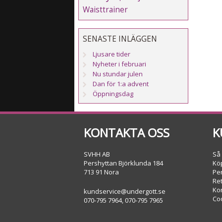
Waisttrainer
SENASTE INLÄGGEN
Ljusare tider
Nyheter i februari
Nu stundar julen
Dan för 1:a advent
Öppningsdag
KONTAKTA OSS
K
SVHH AB
Så
Pershyttan Björklunda 184
Köp
713 91 Nora
Pe
Re
Ko
kundservice@undergott.se
Co
070-795 7964, 070-795 7965