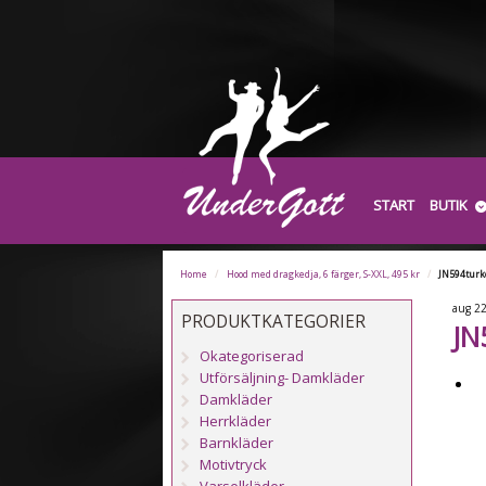
START
BUTIK
Home
/
Hood med dragkedja, 6 färger, S-XXL, 495 kr
/
JN594turk
aug
2
PRODUKTKATEGORIER
JN
Okategoriserad
Utförsäljning- Damkläder
Damkläder
Herrkläder
Barnkläder
Motivtryck
Varselkläder