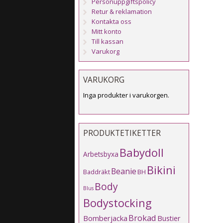
Personuppgiftspolicy
Retur & reklamation
Kontakta oss
Mitt konto
Till kassan
Varukorg
VARUKORG
Inga produkter i varukorgen.
PRODUKTETIKETTER
Babydoll
Arbetsbyxa
Bikini
Beanie
Baddräkt
BH
Body
Blus
Bodystocking
Brokad
Bomberjacka
Bustier