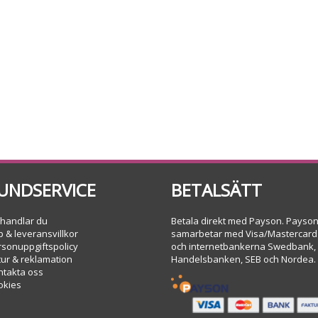
UNDSERVICE
BETALSÄTT
 handlar du
Betala direkt med Payson. Payso
 & leveransvillkor
samarbetar med Visa/Mastercard
rsonuppgiftspolicy
och internetbankerna Swedbank,
tur & reklamation
Handelsbanken, SEB och Nordea.
ntakta oss
okies