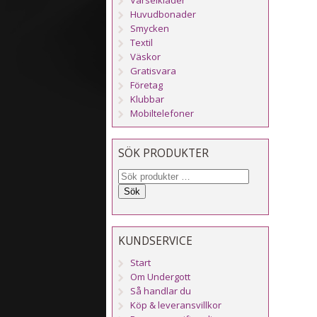
Huvudbonader
Smycken
Textil
Väskor
Gratisvara
Företag
Klubbar
Mobiltelefoner
SÖK PRODUKTER
Sök
KUNDSERVICE
Start
Om Undergott
Så handlar du
Köp & leveransvillkor