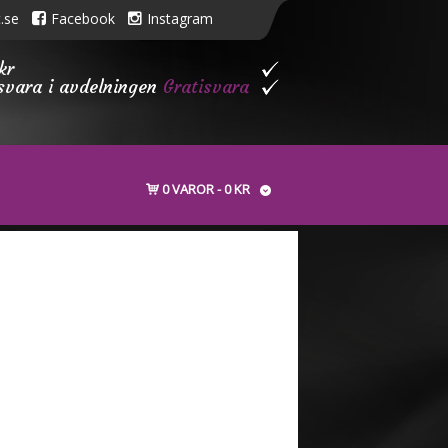
.se
Facebook
Instagram
kr
isvara i avdelningen
Gratisvara
0 VAROR
0 KR