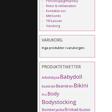
Personuppgiftspolicy
Retur & reklamation
Kontakta oss
Mitt konto
Till kassan
Varukorg
VARUKORG
Inga produkter i varukorgen.
PRODUKTETIKETTER
Babydoll
Arbetsbyxa
Bikini
Beanie
Baddräkt
BH
Body
Blus
Bodystocking
Brokad
Bomberjacka
Bustier