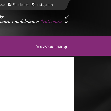
.se
Facebook
Instagram
kr
isvara i avdelningen
Gratisvara
0 VAROR
0 KR