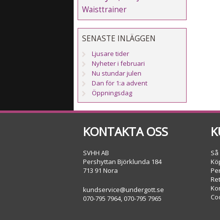
Waisttrainer
SENASTE INLÄGGEN
Ljusare tider
Nyheter i februari
Nu stundar julen
Dan för 1:a advent
Öppningsdag
KONTAKTA OSS
K
SVHH AB
Så
Pershyttan Björklunda 184
Köp
713 91 Nora
Pe
Re
Ko
kundservice@undergott.se
Co
070-795 7964, 070-795 7965