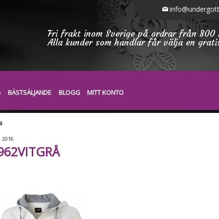
info@undergott
Fri frakt inom Sverige på ordrar från 800 
Alla kunder som handlar får välja en grat
BÄSTSÄLJANDE
BLOGG
MITT KONTO
rå
2
2016
962VITGRÅ