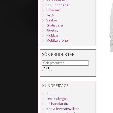
Huvudbonader
Smycken
Textil
Väskor
Gratisvara
Företag
Klubbar
Mobiltelefoner
SÖK PRODUKTER
Sök
KUNDSERVICE
Start
Om Undergott
Så handlar du
Köp & leveransvillkor