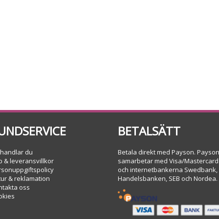
UNDSERVICE
BETALSÄTT
 handlar du
Betala direkt med Payson. Payso
 & leveransvillkor
samarbetar med Visa/Mastercard
rsonuppgiftspolicy
och internetbankerna Swedbank,
tur & reklamation
Handelsbanken, SEB och Nordea.
ntakta oss
okies