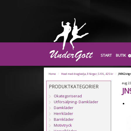
START
BUTIK
Home
/
Hood med dragkedja, 8 färger, S-XXL, 425 kr
/
JN962vitg
aug
2
PRODUKTKATEGORIER
JN
Okategoriserad
Utförsäljning- Damkläder
Damkläder
Herrkläder
Barnkläder
Motivtryck
Varselkläder