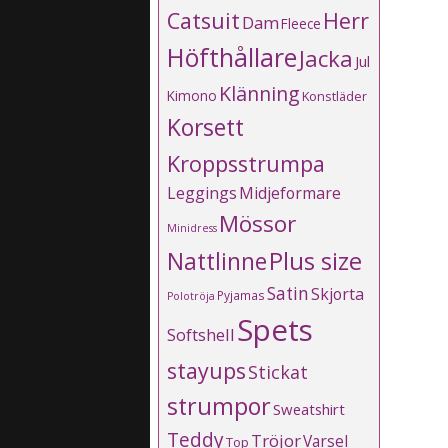
Catsuit
Herr
Dam
Fleece
Höfthållare
Jacka
Jul
Klänning
Kimono
Konstläder
Korsett
Kroppsstrumpa
Leggings
Midjeformare
Mössor
Minidress
Plus size
Nattlinne
Satin
Skjorta
Pyjamas
Polotröja
Spets
Softshell
stayups
Stickat
strumpor
Sweatshirt
Teddy
Tröjor
Varsel
Top